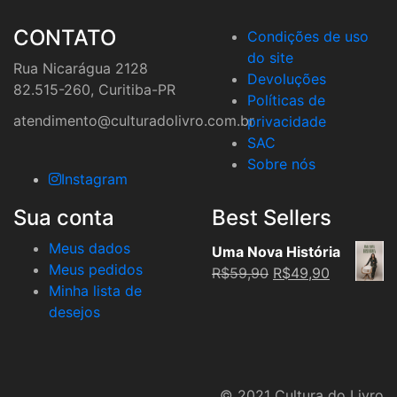
CONTATO
Condições de uso
do site
Rua Nicarágua 2128
Devoluções
82.515-260, Curitiba-PR
Políticas de
atendimento@culturadolivro.com.br
privacidade
SAC
Sobre nós
Instagram
Sua conta
Best Sellers
Meus dados
Uma Nova História
Meus pedidos
Original
Current
R$
59,90
R$
49,90
Minha lista de
price
price
desejos
was:
is:
R$59,90.
R$49,90.
© 2021 Cultura do Livro