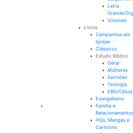
Letra
Grande/Gi
Volumes
Livros
Campanhas em
Igrejas
Clássicos
Estudo Bíblico
Geral
Mulheres
Sermões
Teologia
EBD/Célula
Evangelismo
Família e
Relacionamento
HQs, Mangás e
Cartoons