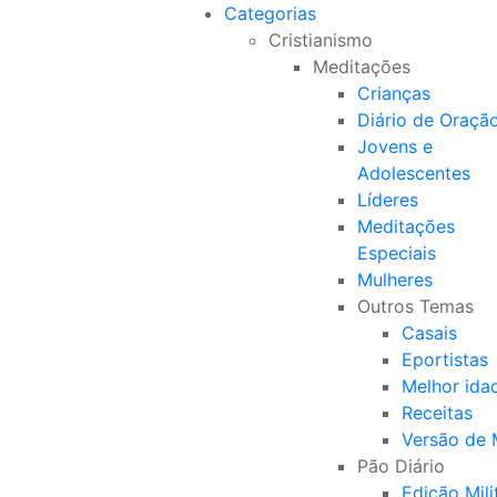
Categorias
Cristianismo
Meditações
Crianças
Diário de Oraçã
Jovens e
Adolescentes
Líderes
Meditações
Especiais
Mulheres
Outros Temas
Casais
Eportistas
Melhor ida
Receitas
Versão de
Pão Diário
Edição Mili