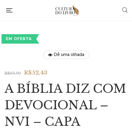
EM OFERTA
Dê uma olhada
Original
Current
R$
52,43
R$
69,90
price
price
A BÍBLIA DIZ COM
was:
is:
R$69,90.
R$52,43.
DEVOCIONAL –
NVI – CAPA