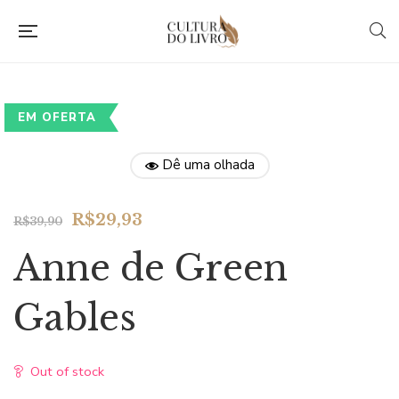
EM OFERTA
Dê uma olhada
Original
Current
R$
29,93
R$
39,90
price
price
Anne de Green
was:
is:
R$39,90.
R$29,93.
Gables
Out of stock