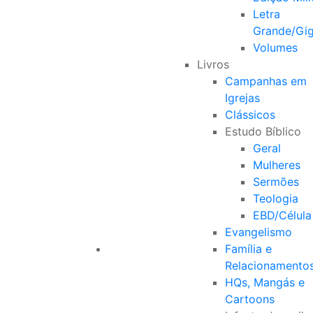
Letra
Grande/Gi
Volumes
Livros
Campanhas em
Igrejas
Clássicos
Estudo Bíblico
Geral
Mulheres
Sermões
Teologia
EBD/Célula
Evangelismo
Família e
Relacionamento
HQs, Mangás e
Cartoons