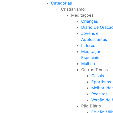
Categorias
Cristianismo
Meditações
Crianças
Diário de Oraçã
Jovens e
Adolescentes
Líderes
Meditações
Especiais
Mulheres
Outros Temas
Casais
Eportistas
Melhor ida
Receitas
Versão de
Pão Diário
Edição Mili