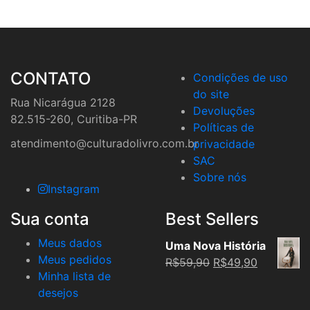
CONTATO
Condições de uso
do site
Rua Nicarágua 2128
Devoluções
82.515-260, Curitiba-PR
Políticas de
atendimento@culturadolivro.com.br
privacidade
SAC
Sobre nós
Instagram
Sua conta
Best Sellers
Meus dados
Uma Nova História
Meus pedidos
Original
Current
R$
59,90
R$
49,90
Minha lista de
price
price
desejos
was:
is: