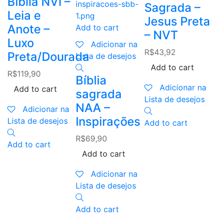
Bíblia NVI –
L
Sagrada –
Leia e
Jesus Preta
B
Anote –
Add to cart
– NVT
S
Luxo
Adicionar na
N
R$
43,92
Preta/Dourada
Lista de desejos
G
Add to cart
R$
119,90
Bíblia
F
Adicionar na
Add to cart
sagrada
R
Lista de desejos
NAA –
Adicionar na
Inspirações
Lista de desejos
Add to cart
R$
69,90
Add to cart
L
Add to cart
A
Adicionar na
Lista de desejos
Add to cart