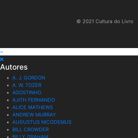
R$59,90.
R$49,90.
© 2021 Cultura do Livro
Autores
A. J. GORDON
A. W. TOZER
AGOSTINHO
AJITH FERNANDO
ALICE MATHEWS
ANDREW MURRAY
AUGUSTUS NICODEMUS
BILL CROWDER
BILLY GRAHAM