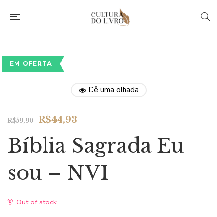
EM OFERTA
Dê uma olhada
Original
Current
R$
44,93
R$
59,90
price
price
Bíblia Sagrada Eu
was:
is:
R$59,90.
R$44,93.
sou – NVI
Out of stock