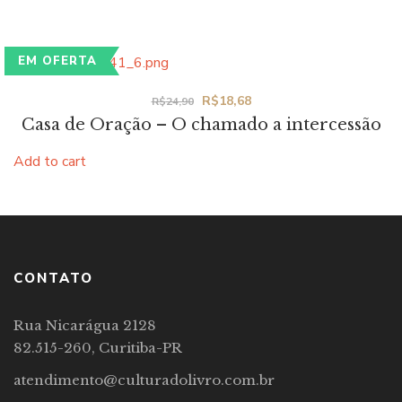
EM OFERTA
Original
Current
R$
18,68
R$
24,90
Casa de Oração – O chamado a intercessão
price
price
was:
is:
Add to cart
R$24,90.
R$18,68.
CONTATO
Rua Nicarágua 2128
82.515-260, Curitiba-PR
atendimento@culturadolivro.com.br