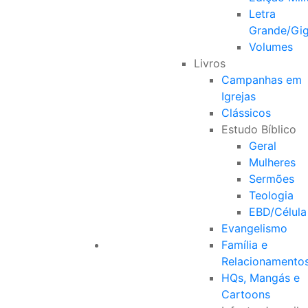
Letra
Grande/Gi
Volumes
Livros
Campanhas em
Igrejas
Clássicos
Estudo Bíblico
Geral
Mulheres
Sermões
Teologia
EBD/Célula
Evangelismo
Família e
Relacionamento
HQs, Mangás e
Cartoons