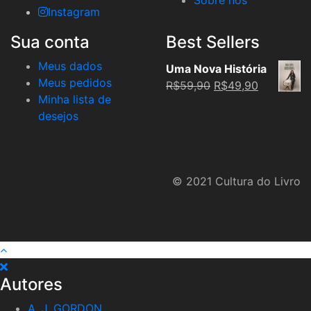
Instagram
Sua conta
Best Sellers
Meus dados
Uma Nova História
Meus pedidos
Original
Current
R$
59,90
R$
49,90
Minha lista de
price
price
desejos
was:
is:
R$59,90.
R$49,90.
© 2021 Cultura do Livro
Autores
A. J. GORDON