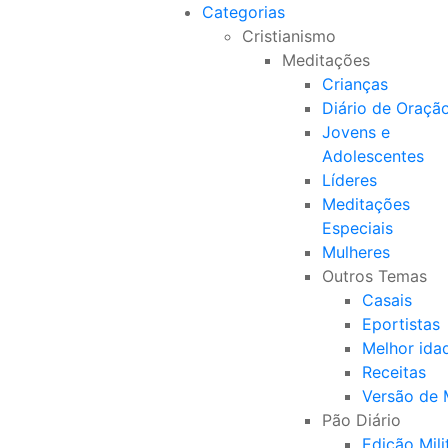
Categorias
Cristianismo
Meditações
Crianças
Diário de Oraçã
Jovens e
Adolescentes
Líderes
Meditações
Especiais
Mulheres
Outros Temas
Casais
Eportistas
Melhor ida
Receitas
Versão de
Pão Diário
Edição Mili