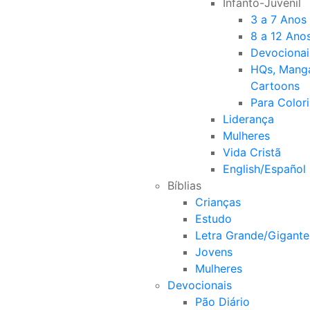
Infanto-Juvenil
3 a 7 Anos
8 a 12 Ano
Devocionai
HQs, Mang
Cartoons
Para Colori
Liderança
Mulheres
Vida Cristã
English/Español
Bíblias
Crianças
Estudo
Letra Grande/Gigante
Jovens
Mulheres
Devocionais
Pão Diário