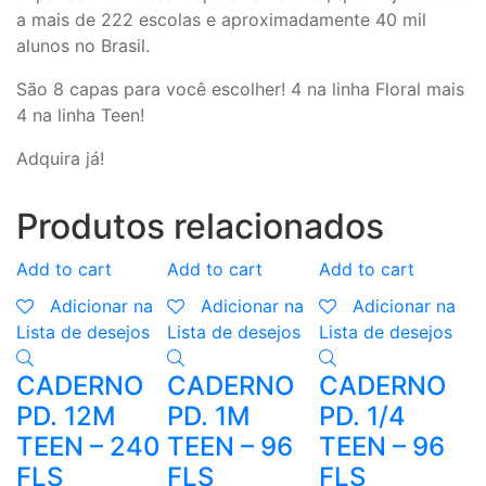
a mais de 222 escolas e aproximadamente 40 mil
alunos no Brasil.
São 8 capas para você escolher! 4 na linha Floral mais
4 na linha Teen!
Adquira já!
Produtos relacionados
Add to cart
Add to cart
Add to cart
A
Adicionar na
Adicionar na
Adicionar na
Lista de desejos
Lista de desejos
Lista de desejos
L
CADERNO
CADERNO
CADERNO
PD. 12M
PD. 1M
PD. 1/4
P
TEEN – 240
TEEN – 96
TEEN – 96
F
FLS
FLS
FLS
3