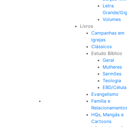
Letra
Grande/Gi
Volumes
Livros
Campanhas em
Igrejas
Clássicos
Estudo Bíblico
Geral
Mulheres
Sermões
Teologia
EBD/Célula
Evangelismo
Família e
Relacionamento
HQs, Mangás e
Cartoons