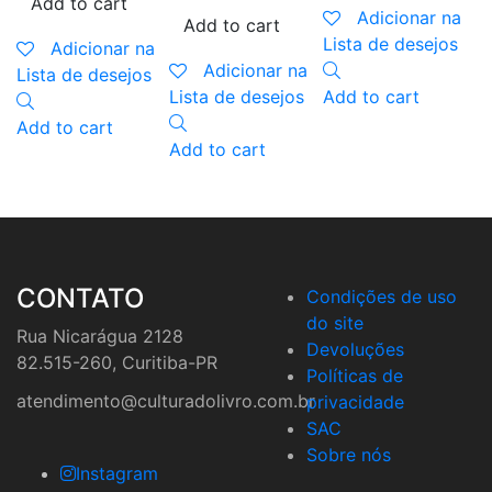
Add to cart
R$89,90.
R$
Adicionar na
L
Add to cart
Lista de desejos
Adicionar na
Adicionar na
A
Lista de desejos
Lista de desejos
Add to cart
Add to cart
Add to cart
CONTATO
Condições de uso
do site
Rua Nicarágua 2128
Devoluções
82.515-260, Curitiba-PR
Políticas de
atendimento@culturadolivro.com.br
privacidade
SAC
Sobre nós
Instagram