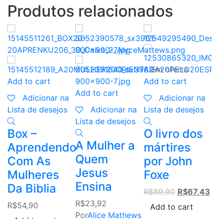
Produtos relacionados
Em oferta
A
Add to cart
Add to cart
Add to cart
Adicionar na
Adicionar na
L
Lista de desejos
Adicionar na
Lista de desejos
B
Lista de desejos
Box –
O livro dos
e
A Mulher a
Aprendendo
mártires
m
Quem
Com As
por John
L
Jesus
Mulheres
Foxe
R
Ensina
Da Biblia
Original
Cu
R$
89,90
R$
67,43
price
pr
R$
23,92
R$
54,90
Add to cart
was:
is:
Por
Alice Mathews