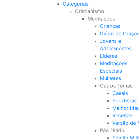
Categorias
Cristianismo
Meditações
Crianças
Diário de Oraçã
Jovens e
Adolescentes
Líderes
Meditações
Especiais
Mulheres
Outros Temas
Casais
Eportistas
Melhor ida
Receitas
Versão de
Pão Diário
Edição Mili