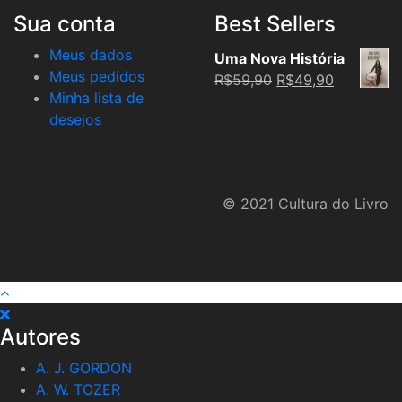
Sua conta
Best Sellers
Meus dados
Uma Nova História
Meus pedidos
Original
Current
R$
59,90
R$
49,90
Minha lista de
price
price
desejos
was:
is:
R$59,90.
R$49,90.
© 2021 Cultura do Livro
Autores
A. J. GORDON
A. W. TOZER