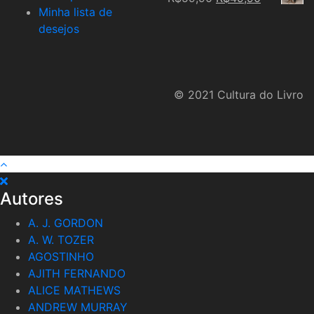
Minha lista de
price
price
desejos
was:
is:
R$59,90.
R$49,90.
© 2021 Cultura do Livro
Autores
A. J. GORDON
A. W. TOZER
AGOSTINHO
AJITH FERNANDO
ALICE MATHEWS
ANDREW MURRAY