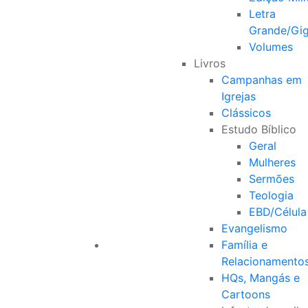
Letra
Grande/Gi
Volumes
Livros
Campanhas em
Igrejas
Clássicos
Estudo Bíblico
Geral
Mulheres
Sermões
Teologia
EBD/Célula
Evangelismo
Família e
Relacionamento
HQs, Mangás e
Cartoons