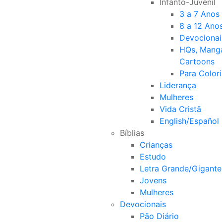
Infanto-Juvenil
3 a 7 Anos
8 a 12 Ano
Devocionai
HQs, Mang
Cartoons
Para Colori
Liderança
Mulheres
Vida Cristã
English/Español
Bíblias
Crianças
Estudo
Letra Grande/Gigante
Jovens
Mulheres
Devocionais
Pão Diário