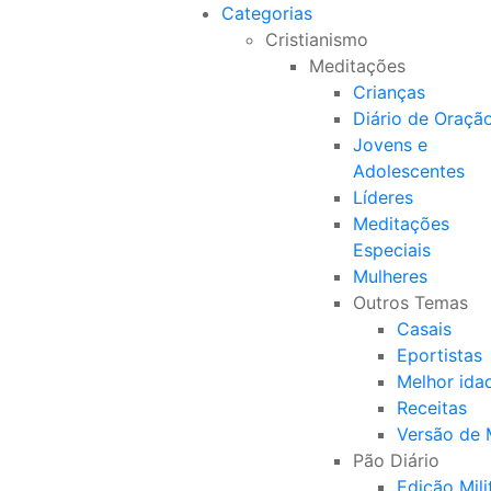
Categorias
Cristianismo
Meditações
Crianças
Diário de Oraçã
Jovens e
Adolescentes
Líderes
Meditações
Especiais
Mulheres
Outros Temas
Casais
Eportistas
Melhor ida
Receitas
Versão de
Pão Diário
Edição Mili