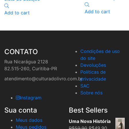
Add to cart
Add to cart
CONTATO
Condições de uso
do site
Rua Nicarágua 2128
Devoluções
82.515-260, Curitiba-PR
Políticas de
atendimento@culturadolivro.com.br
privacidade
SAC
Sobre nós
Instagram
Sua conta
Best Sellers
Meus dados
Uma Nova História
Meus pedidos
Original
Current
R$
59,90
R$
49,90