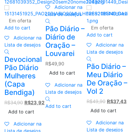
Adicionar na
Lista de desejos
Em oferta
A
Pão Diário –
Add to cart
Em oferta
Add to cart
Diário de
Adicionar na
L
Oração –
Lista de desejos
Adicionar na
D
Lista de desejos
Louvarei
Devocional
p
R$
49,90
Pão Diário –
Pão Diário
R
Add to cart
Meu Diário
Mulheres
De Oração –
(Capa
Adicionar na
Vol 2
Bendiga)
Lista de desejos
L
Original
Cu
R$
49,90
R$
37,43
Original
Current
R$
34,90
R$
23,92
Add to cart
price
pr
price
price
Add to cart
Add to cart
A
was:
is:
was:
is:
R$49,90.
R$
Adicionar na
R$34,90.
R$23,92.
Adicionar na
Lista de desejos
Lista de desejos