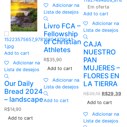
Adicionar na
Em oferta
Lista de desejos
Add to cart
A
Adicionar na
Livro FCA –
Lista de desejos
L
Fellowship
of Christian
CAJA
N
Athletes
NUESTRO
P
Add to cart
PAN
M
R$
35,90
Adicionar na
MUJERES –
F
Add to cart
Lista de desejos
FLORES EN
L
Adicionar na
Our Daily
LA TIERRA
R
Lista de desejos
Bread 2024
Original
Cu
R$
39,19
R$
29,39
– landscape
price
pr
Add to cart
Add to cart
was:
is:
R$
14,90
L
R$39,19.
R$
Adicionar na
Add to cart
Lista de desejos
A