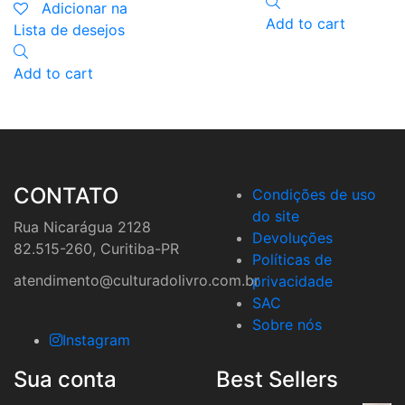
Adicionar na
Add to cart
Lista de desejos
Add to cart
CONTATO
Condições de uso
do site
Rua Nicarágua 2128
Devoluções
82.515-260, Curitiba-PR
Políticas de
atendimento@culturadolivro.com.br
privacidade
SAC
Sobre nós
Instagram
Sua conta
Best Sellers