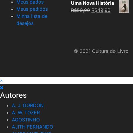
Meus dados
Uma Nova História
Meus pedidos
Original
Current
R$
59,90
R$
49,90
Minha lista de
price
price
desejos
was:
is:
R$59,90.
R$49,90.
© 2021 Cultura do Livro
Autores
A. J. GORDON
A. W. TOZER
AGOSTINHO
AJITH FERNANDO