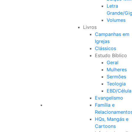
Letra
Grande/Gi
Volumes
Livros
Campanhas em
Igrejas
Clássicos
Estudo Bíblico
Geral
Mulheres
Sermões
Teologia
EBD/Célula
Evangelismo
Família e
Relacionamento
HQs, Mangás e
Cartoons