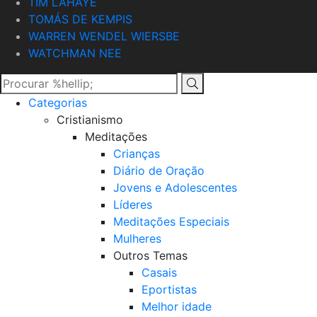
TIM LAHAYE
TOMÁS DE KEMPIS
WARREN WENDEL WIERSBE
WATCHMAN NEE
Categorias
Cristianismo
Meditações
Crianças
Diário de Oração
Jovens e Adolescentes
Líderes
Meditações Especiais
Mulheres
Outros Temas
Casais
Eportistas
Melhor idade