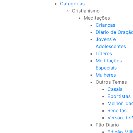
Categorias
Cristianismo
Meditações
Crianças
Diário de Oraçã
Jovens e
Adolescentes
Líderes
Meditações
Especiais
Mulheres
Outros Temas
Casais
Eportistas
Melhor ida
Receitas
Versão de
Pão Diário
Edição Mili