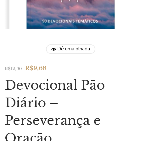
Dê uma olhada
Original
Current
R$
9,68
R$
12,90
price
price
Devocional Pão
was:
is:
R$12,90.
R$9,68.
Diário –
Perseverança e
Oração