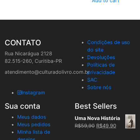
Add to cart
CONTATO
Condições de uso
do site
Rua Nicarágua 2128
Devoluções
82.515-260, Curitiba-PR
Políticas de
atendimento@culturadolivro.com.br
privacidade
SAC
Sobre nós
Instagram
Sua conta
Best Sellers
Meus dados
Uma Nova História
Meus pedidos
Original
Current
R$
59,90
R$
49,90
Minha lista de
price
price
desejos