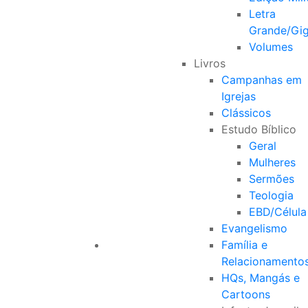
Letra
Grande/Gi
Volumes
Livros
Campanhas em
Igrejas
Clássicos
Estudo Bíblico
Geral
Mulheres
Sermões
Teologia
EBD/Célula
Evangelismo
Família e
Relacionamento
HQs, Mangás e
Cartoons