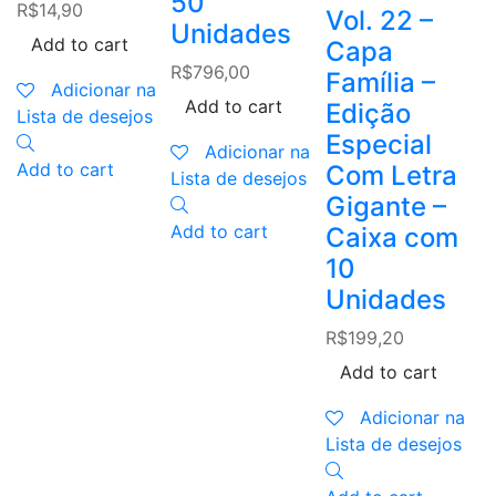
50
E
R$
14,90
Vol. 22 –
Unidades
C
Add to cart
Capa
G
R$
796,00
Família –
Adicionar na
C
Add to cart
Edição
Lista de desejos
Especial
Adicionar na
U
Add to cart
Com Letra
Lista de desejos
R
Gigante –
Add to cart
Caixa com
10
Unidades
L
R$
199,20
A
Add to cart
Adicionar na
Lista de desejos