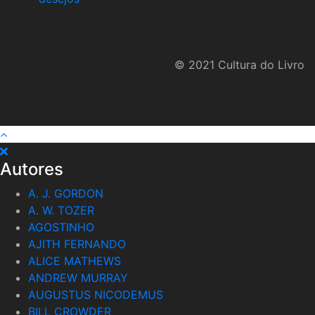
was:
is:
R$59,90.
R$49,90.
© 2021 Cultura do Livro
Autores
A. J. GORDON
A. W. TOZER
AGOSTINHO
AJITH FERNANDO
ALICE MATHEWS
ANDREW MURRAY
AUGUSTUS NICODEMUS
BILL CROWDER