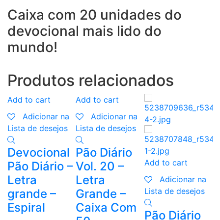
Caixa com 20 unidades do
devocional mais lido do
mundo!
Produtos relacionados
Add to cart
Add to cart
A
Adicionar na
Adicionar na
Lista de desejos
Lista de desejos
L
Devocional
Pão Diário
P
Add to cart
Pão Diário –
Vol. 20 –
V
Letra
Letra
Adicionar na
Lista de desejos
grande –
Grande –
F
Espiral
Caixa Com
E
Pão Diário