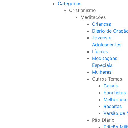
Categorias
Cristianismo
Meditações
Crianças
Diário de Oraçã
Jovens e
Adolescentes
Líderes
Meditações
Especiais
Mulheres
Outros Temas
Casais
Eportistas
Melhor ida
Receitas
Versão de
Pão Diário
Edição Mili