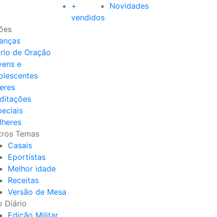
+
Novidades
vendidos
ões
ianças
ário de Oração
vens e
olescentes
eres
ditações
eciais
lheres
tros Temas
Casais
Eportistas
Melhor idade
Receitas
Versão de Mesa
 Diário
Edição Militar