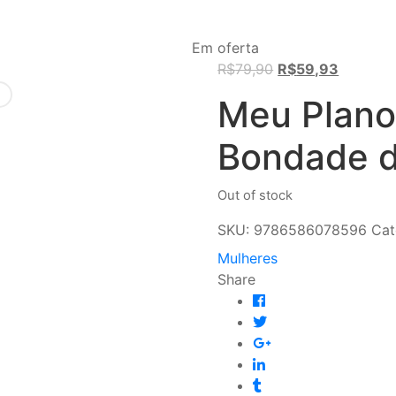
Em oferta
Original
Current
R$
79,90
R$
59,93
price
price
Meu Plano
was:
is:
R$79,90.
R$59,93
Bondade d
Out of stock
SKU:
9786586078596
Cat
Mulheres
Share