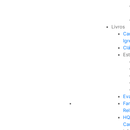
Livros
Ca
Igr
Clá
Est
Ev
Fam
Re
HQ
Ca