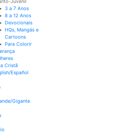
anto-Juvenil
3 a 7 Anos
8 a 12 Anos
Devocionais
HQs, Mangás e
Cartoons
Para Colorir
derança
lheres
a Cristã
lish/Español
s
rande/Gigante
s
io