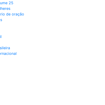
lume 25
lheres
rio de oração
ds
l
sileira
ernacional