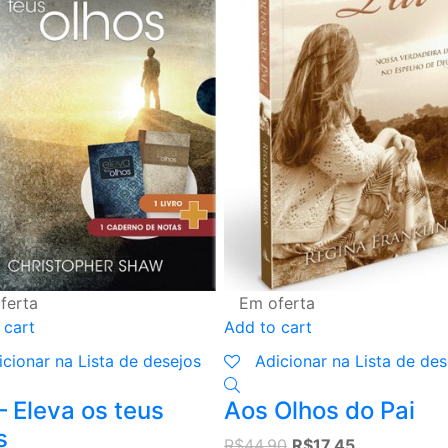
ferta
Em oferta
 cart
Add to cart
icionar na Lista de desejos
Adicionar na Lista de des
– Eleva os teus
Aos Olhos do Pai
s
Original
Current
R$
44,90
R$
17,45