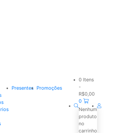
0 Itens
-
Presentes
Promoções
R$
0,00
s
0
os
rios
Nenhum
produto
s
no
carrinho