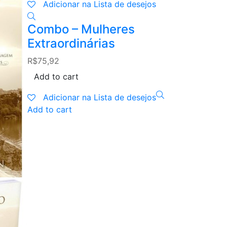
Adicionar na Lista de desejos
Combo – Mulheres
Add to cart
Extraordinárias
Adicionar n
R$
75,92
Box – Ap
Add to cart
As Mulher
Adicionar na Lista de desejos
R$
54,90
Add to cart
Add to cart
Adicionar n
Add to cart