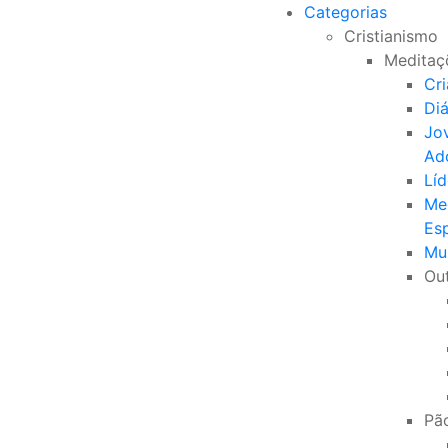
Categorias
Cristianismo
Meditaç
Cr
Di
Jo
Ad
Líd
Me
Esp
Mu
Ou
Pão