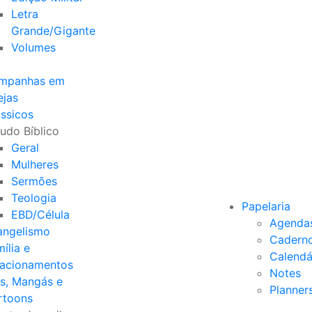
Letra
Grande/Gigante
Volumes
mpanhas em
ejas
ssicos
udo Bíblico
Geral
Mulheres
Sermões
Teologia
Papelaria
EBD/Célula
Agenda
angelismo
Cadern
ília e
Calendá
lacionamentos
Notes
s, Mangás e
Planner
rtoons