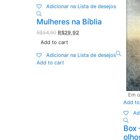
Adicionar na Lista de desejos
Mulheres na Bíblia
Original
Current
R$
54,90
R$
29,92
price
price
Add to cart
was:
is:
R$54,90.
R$29,92.
Adicionar na Lista de desejos
Add to cart
Em o
Add to
Ad
Box 
olho