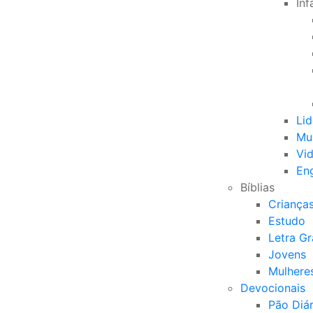
Inf
Li
Mu
Vid
Eng
Bíblias
Criança
Estudo
Letra G
Jovens
Mulhere
Devocionais
Pão Diár