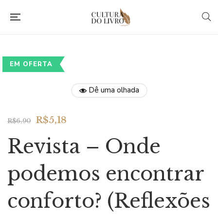
EM OFERTA
Dê uma olhada
Original
Current
R$
5,18
R$
6,90
price
price
Revista – Onde
was:
is:
R$6,90.
R$5,18.
podemos encontrar
conforto? (Reflexões