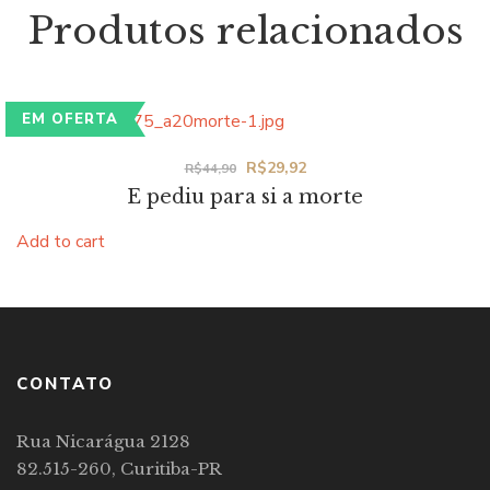
Produtos relacionados
EM OFERTA
Original
Current
R$
29,92
R$
44,90
E pediu para si a morte
price
price
was:
is:
Add to cart
R$44,90.
R$29,92.
CONTATO
Rua Nicarágua 2128
82.515-260, Curitiba-PR