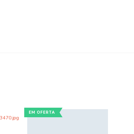
EM OFERTA
EM OF
rrent