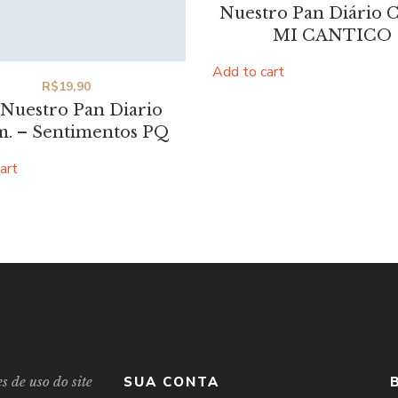
Nuestro Pan Diário 
price
pr
MI CANTICO
was:
is:
R$47,90.
R$
Add to cart
R$
19,90
 Nuestro Pan Diario
. – Sentimentos PQ
art
s de uso do site
SUA CONTA