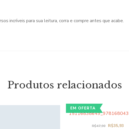
sos incríveis para sua leitura, corra e compre antes que acabe.
Produtos relacionados
EM OFERTA
Original
Cu
R$
35,93
R$
47,90