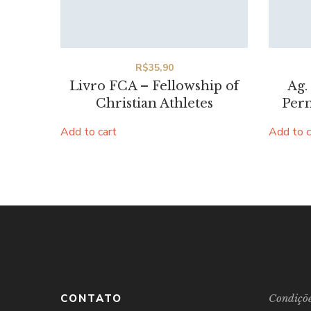
R$
35,90
Livro FCA – Fellowship of
Ag.
Christian Athletes
Perm
Add to cart
Add to c
CONTATO
Condiçõe