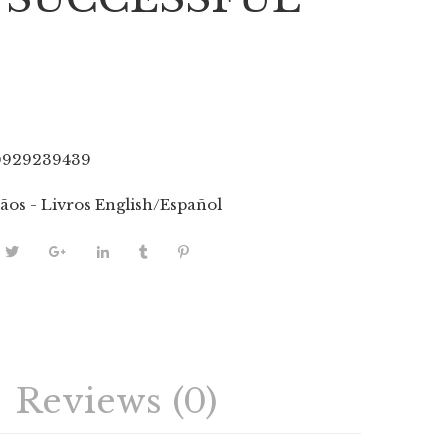
0929239439
tãos - Livros English/Español
Reviews (0)