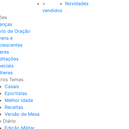
+
Novidades
vendidos
ões
ianças
ário de Oração
vens e
olescentes
eres
ditações
eciais
lheres
tros Temas
Casais
Eportistas
Melhor idade
Receitas
Versão de Mesa
 Diário
Edição Militar