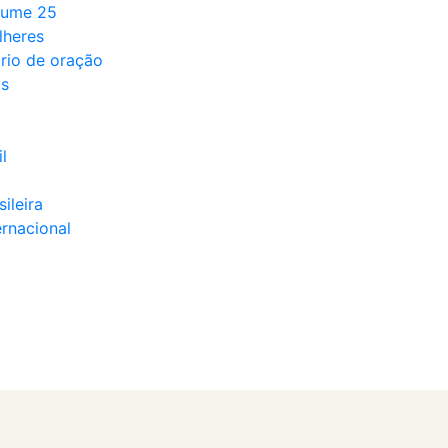
lume 25
lheres
rio de oração
ds
l
sileira
ernacional