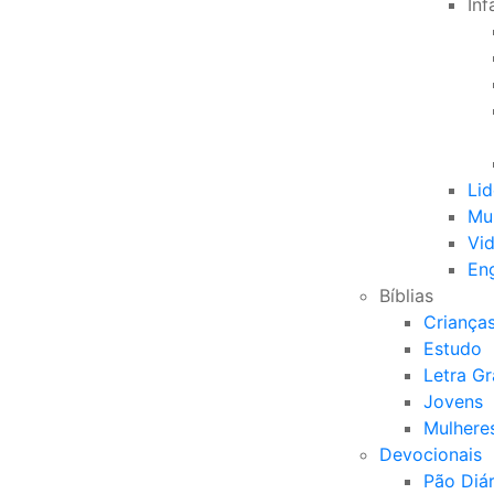
Inf
Li
Mu
Vid
Eng
Bíblias
Criança
Estudo
Letra G
Jovens
Mulhere
Devocionais
Pão Diár