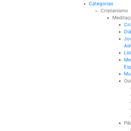
Categorias
Cristianismo
Meditaç
Cr
Di
Jo
Ad
Líd
Me
Esp
Mu
Ou
Pão