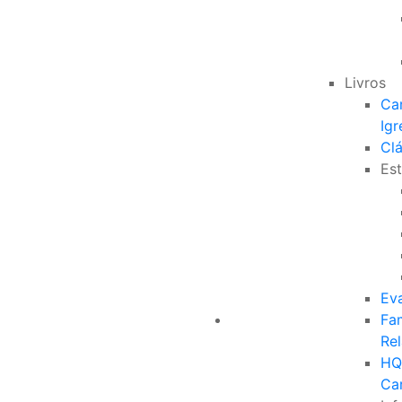
Livros
Ca
Igr
Clá
Est
Ev
Fam
Re
HQ
Ca