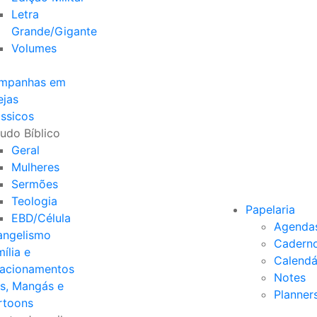
Letra
Grande/Gigante
Volumes
mpanhas em
ejas
ssicos
udo Bíblico
Geral
Mulheres
Sermões
Teologia
Papelaria
EBD/Célula
Agenda
angelismo
Cadern
ília e
Calendá
lacionamentos
Notes
s, Mangás e
Planner
rtoons