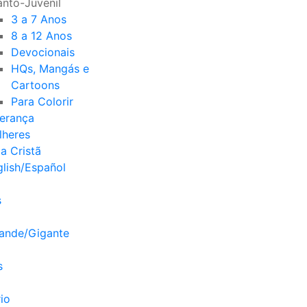
anto-Juvenil
3 a 7 Anos
8 a 12 Anos
Devocionais
HQs, Mangás e
Cartoons
Para Colorir
derança
lheres
a Cristã
lish/Español
s
rande/Gigante
s
io