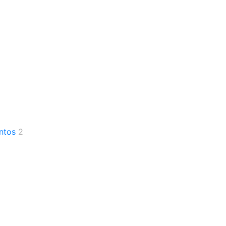
entos
2