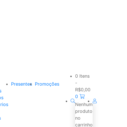
0 Itens
-
Presentes
Promoções
R$
0,00
s
0
os
rios
Nenhum
produto
s
no
carrinho