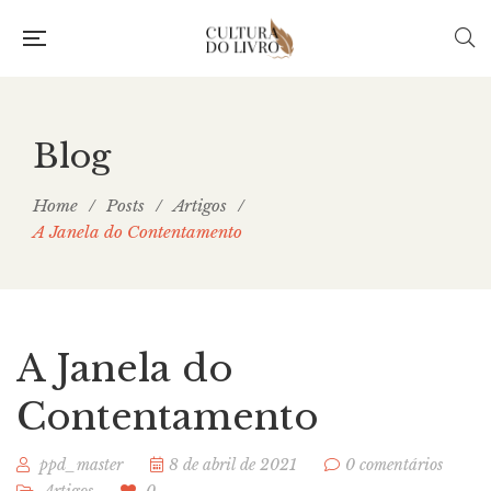
Blog
Home
/
Posts
/
Artigos
/
A Janela do Contentamento
A Janela do
Contentamento
ppd_master
8 de abril de 2021
0 comentários