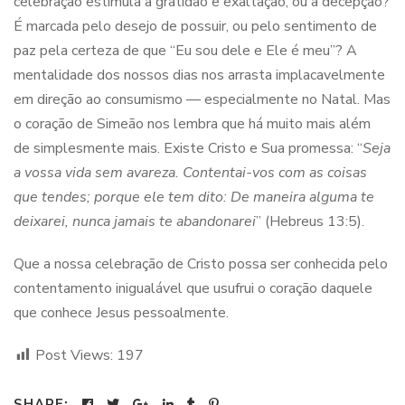
celebração estimula a gratidão e exaltação, ou a decepção?
É marcada pelo desejo de possuir, ou pelo sentimento de
paz pela certeza de que “Eu sou dele e Ele é meu”? A
mentalidade dos nossos dias nos arrasta implacavelmente
em direção ao consumismo — especialmente no Natal. Mas
o coração de Simeão nos lembra que há muito mais além
de simplesmente mais. Existe Cristo e Sua promessa: “
Seja
a vossa vida sem avareza. Contentai-vos com as coisas
que tendes; porque ele tem dito: De maneira alguma te
deixarei, nunca jamais te abandonarei
” (Hebreus 13:5).
Que a nossa celebração de Cristo possa ser conhecida pelo
contentamento inigualável que usufrui o coração daquele
que conhece Jesus pessoalmente.
Post Views:
197
SHARE: