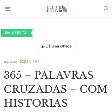
EM OFERTA
Dê uma olhada
Original
Current
R$
14,00
R$
19,90
price
price
365 – PALAVRAS
was:
is:
R$19,90.
R$14,00.
CRUZADAS – COM
HISTORIAS