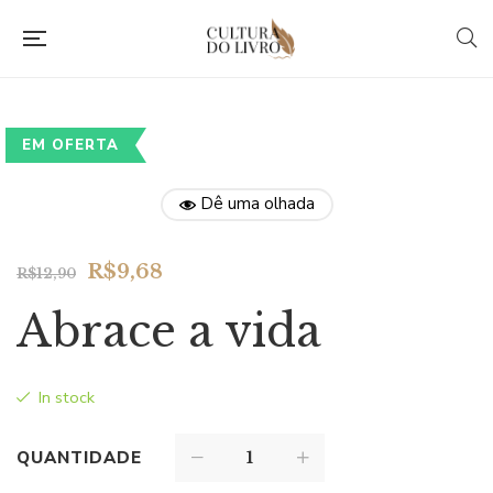
EM OFERTA
Dê uma olhada
Original
Current
R$
9,68
R$
12,90
price
price
Abrace a vida
was:
is:
R$12,90.
R$9,68.
In stock
QUANTIDADE