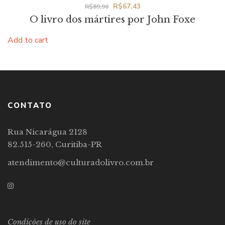
Original
Current
R$
67,43
R$
89,90
O livro dos mártires por John Foxe
price
price
was:
is:
Add to cart
R$89,90.
R$67,43.
CONTATO
Rua Nicarágua 2128
82.515-260, Curitiba-PR
atendimento@culturadolivro.com.br
Condições de uso do site