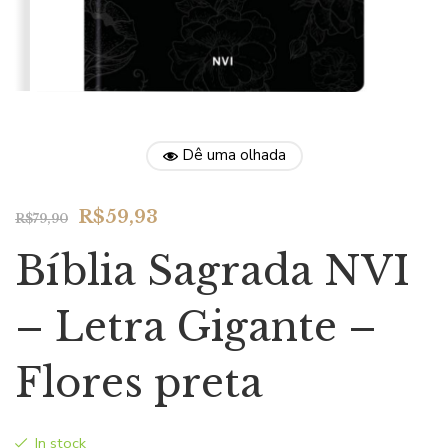
Dê uma olhada
Original
Current
R$
59,93
R$
79,90
price
price
Bíblia Sagrada NVI
was:
is:
R$79,90.
R$59,93.
– Letra Gigante –
Flores preta
In stock