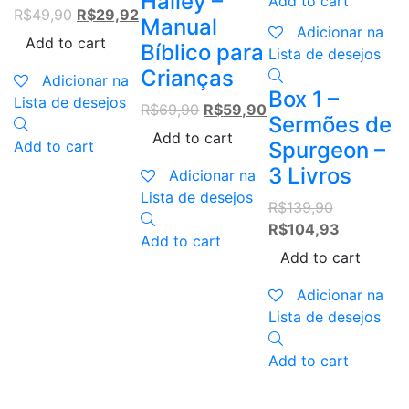
Halley –
Add to cart
Original
Current
R$
49,90
R$
29,92
Manual
A
Adicionar na
price
price
Add to cart
Bíblico para
Lista de desejos
was:
is:
Crianças
L
R$49,90.
R$29,92.
Adicionar na
Box 1 –
Lista de desejos
Original
Current
R$
69,90
R$
59,90
C
Sermões de
price
price
Add to cart
i
Add to cart
Spurgeon –
was:
is:
3 Livros
R$69,90.
R$59,90.
Adicionar na
R
Lista de desejos
Original
R$
139,90
price
Current
R$
104,93
Add to cart
was:
price
Add to cart
L
R$139,90.
is:
R$104,93.
Adicionar na
A
Lista de desejos
Add to cart