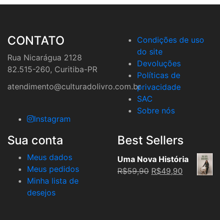
CONTATO
Condições de uso
do site
Rua Nicarágua 2128
Devoluções
82.515-260, Curitiba-PR
Políticas de
atendimento@culturadolivro.com.br
privacidade
SAC
Sobre nós
Instagram
Sua conta
Best Sellers
Meus dados
Uma Nova História
Meus pedidos
Original
Current
R$
59,90
R$
49,90
Minha lista de
price
price
desejos
was:
is:
R$59,90.
R$49,90.