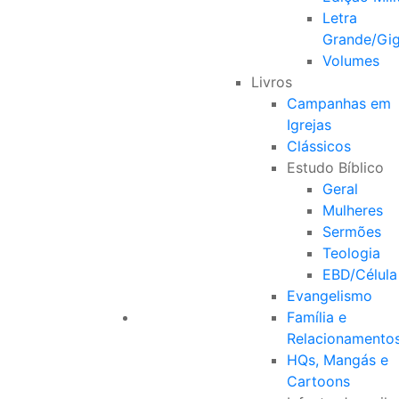
Letra
Grande/Gi
Volumes
Livros
Campanhas em
Igrejas
Clássicos
Estudo Bíblico
Geral
Mulheres
Sermões
Teologia
EBD/Célula
Evangelismo
Família e
Relacionamento
HQs, Mangás e
Cartoons