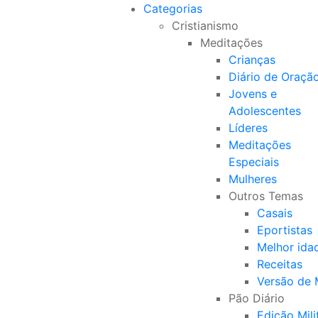
Categorias
Cristianismo
Meditações
Crianças
Diário de Oraçã
Jovens e
Adolescentes
Líderes
Meditações
Especiais
Mulheres
Outros Temas
Casais
Eportistas
Melhor ida
Receitas
Versão de
Pão Diário
Edição Mili