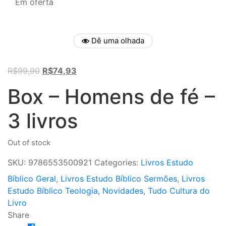
Em oferta
Dê uma olhada
Original
Current
R$
99,90
R$
74,93
price
price
Box – Homens de fé –
was:
is:
R$99,90.
R$74,93.
3 livros
Out of stock
SKU:
9786553500921
Categories:
Livros Estudo
Bíblico Geral
,
Livros Estudo Bíblico Sermões
,
Livros
Estudo Bíblico Teologia
,
Novidades
,
Tudo Cultura do
Livro
Share