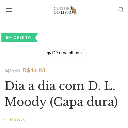
EM OFERTA
Dê uma olhada
Original
Current
R$
44,93
R$
59,90
price
price
Dia a dia com D. L.
was:
is:
R$59,90.
R$44,93.
Moody (Capa dura)
In stock