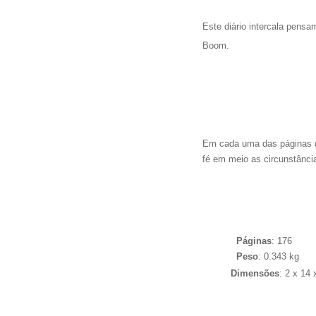
Este diário intercala pens
Boom.
Em cada uma das páginas de
fé em meio as circunstânci
Páginas
: 176
Peso
: 0.343 kg
Dimensões
: 2 x 14