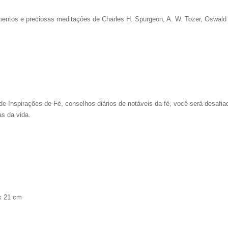
amentos e preciosas meditações de Charles H. Spurgeon, A. W. Tozer, Oswal
 Inspirações de Fé, conselhos diários de notáveis da fé, você será desafiad
as da vida.
 x 21 cm