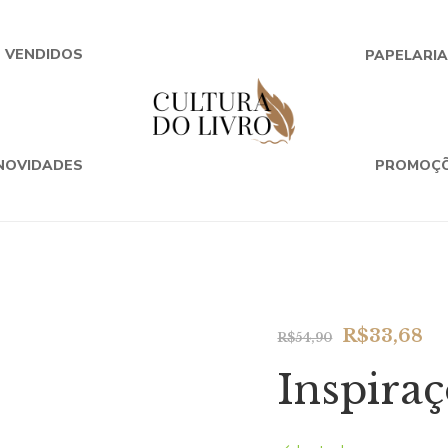
+ VENDIDOS
PAPELARI
NOVIDADES
PROMOÇ
Original
Cu
R$
33,68
R$
54,90
price
pr
Inspiraç
was:
is:
R$54,90.
R$