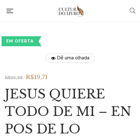
EM OFERTA
Dê uma olhada
Original
Current
R$
19,71
R$
26,28
price
price
JESUS QUIERE
was:
is:
R$26,28.
R$19,71.
TODO DE MI – EN
POS DE LO