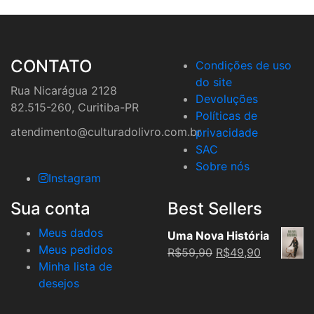
CONTATO
Condições de uso
do site
Rua Nicarágua 2128
Devoluções
82.515-260, Curitiba-PR
Políticas de
atendimento@culturadolivro.com.br
privacidade
SAC
Sobre nós
Instagram
Sua conta
Best Sellers
Meus dados
Uma Nova História
Meus pedidos
Original
Current
R$
59,90
R$
49,90
Minha lista de
price
price
desejos
was:
is:
R$59,90.
R$49,90.