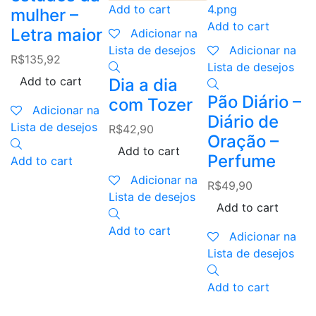
Add to cart
mulher –
Add to cart
Letra maior
Adicionar na
Lista de desejos
Adicionar na
R$
135,92
Lista de desejos
L
Add to cart
Dia a dia
Pão Diário –
A
com Tozer
Adicionar na
Diário de
Lista de desejos
R$
42,90
Oração –
Add to cart
Perfume
Add to cart
Adicionar na
R$
49,90
Lista de desejos
Add to cart
Add to cart
Adicionar na
Lista de desejos
Add to cart