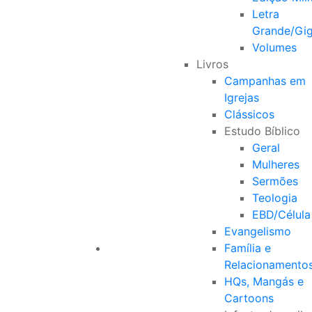
Letra
Grande/Gi
Volumes
Livros
Campanhas em
Igrejas
Clássicos
Estudo Bíblico
Geral
Mulheres
Sermões
Teologia
EBD/Célula
Evangelismo
Família e
Relacionamento
HQs, Mangás e
Cartoons