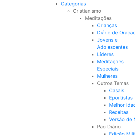
Categorias
Cristianismo
Meditações
Crianças
Diário de Oraçã
Jovens e
Adolescentes
Líderes
Meditações
Especiais
Mulheres
Outros Temas
Casais
Eportistas
Melhor ida
Receitas
Versão de
Pão Diário
Edição Mili