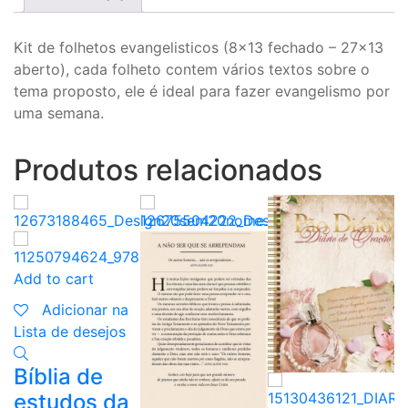
Kit de folhetos evangelisticos (8×13 fechado – 27×13
aberto), cada folheto contem vários textos sobre o
tema proposto, ele é ideal para fazer evangelismo por
uma semana.
Produtos relacionados
Add to cart
A
Adicionar na
Lista de desejos
L
Bíblia de
E
estudos da
R