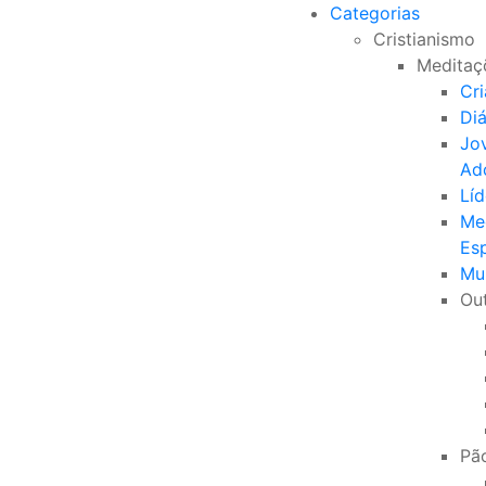
Categorias
Cristianismo
Meditaç
Cr
Di
Jo
Ad
Líd
Me
Esp
Mu
Ou
Pão