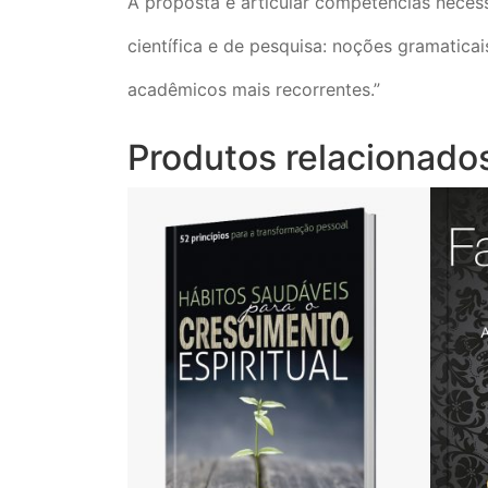
A proposta é articular competências necess
científica e de pesquisa: noções gramaticai
acadêmicos mais recorrentes.”
Produtos relacionado