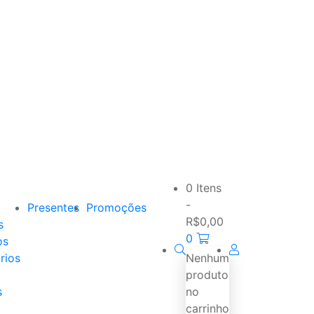
0 Itens
-
Presentes
Promoções
R$
0,00
s
0
os
rios
Nenhum
produto
s
no
carrinho