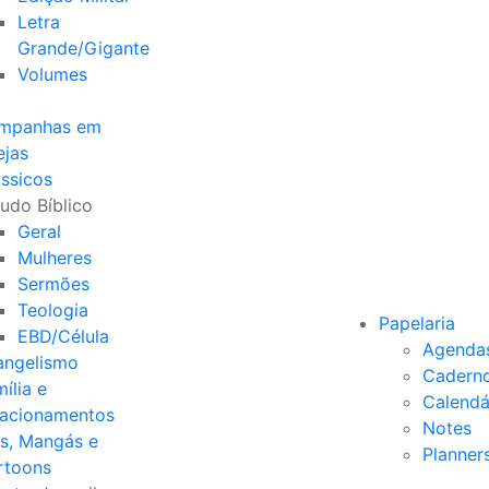
Letra
Grande/Gigante
Volumes
mpanhas em
ejas
ssicos
udo Bíblico
Geral
Mulheres
Sermões
Teologia
Papelaria
EBD/Célula
Agenda
angelismo
Cadern
ília e
Calendá
lacionamentos
Notes
s, Mangás e
Planner
rtoons