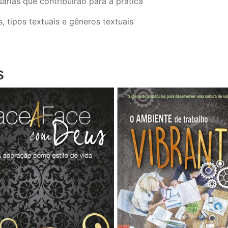
árias que contribuirão para a prática
s, tipos textuais e gêneros textuais
s