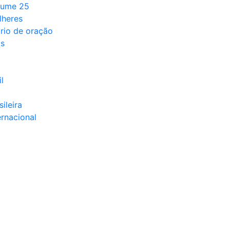
lume 25
lheres
rio de oração
ds
l
sileira
ernacional