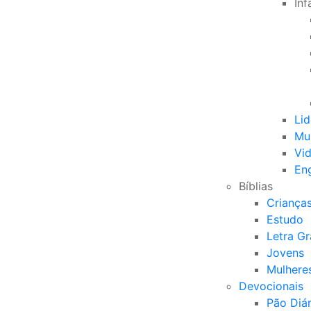
Inf
Li
Mu
Vid
Eng
Bíblias
Criança
Estudo
Letra G
Jovens
Mulhere
Devocionais
Pão Diár