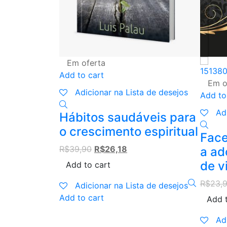
Em oferta
Add to cart
Em o
Adicionar na Lista de desejos
Add to
Ad
Hábitos saudáveis para
o crescimento espiritual
Face
Original
Current
R$
39,90
R$
26,18
a ad
price
price
de v
Add to cart
was:
is:
R$
23,
R$39,90.
R$26,18.
Adicionar na Lista de desejos
Add to cart
Add t
Ad