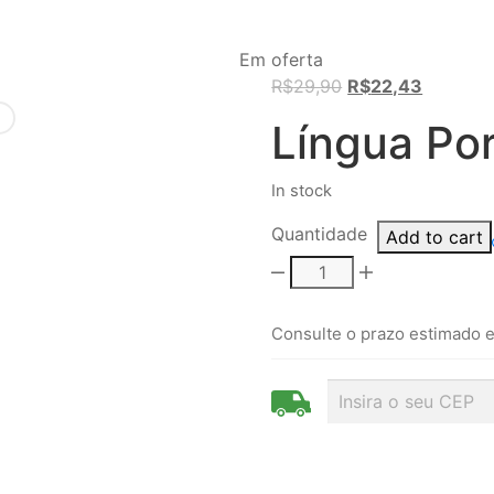
Em oferta
Original
Current
R$
29,90
R$
22,43
price
price
Língua Po
was:
is:
R$29,90.
R$22,43
In stock
Quantidade
Add to cart
Consulte o prazo estimado e