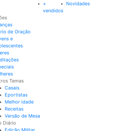
+
Novidades
vendidos
ões
ianças
ário de Oração
vens e
olescentes
eres
ditações
eciais
lheres
tros Temas
Casais
Eportistas
Melhor idade
Receitas
Versão de Mesa
 Diário
Edição Militar