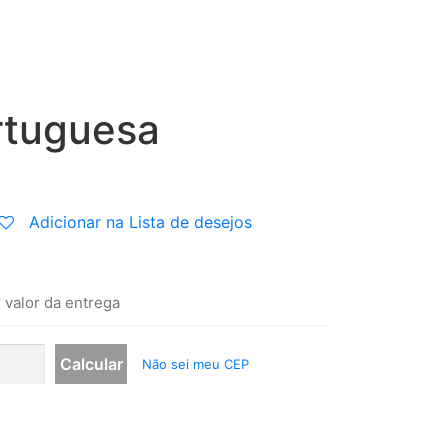
rtuguesa
.
Adicionar na Lista de desejos
 valor da entrega
Não sei meu CEP