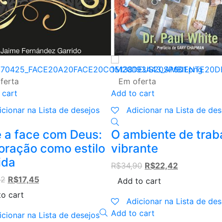
ferta
Em oferta
 cart
Add to cart
icionar na Lista de desejos
Adicionar na Lista de des
 a face com Deus:
O ambiente de trab
oração como estilo
vibrante
ida
Original
Current
R$
34,90
R$
22,42
price
price
Original
Current
92
R$
17,45
Add to cart
was:
is:
price
price
o cart
R$34,90.
R$22,42.
Adicionar na Lista de des
was:
is:
Add to cart
R$23,92.
R$17,45.
icionar na Lista de desejos