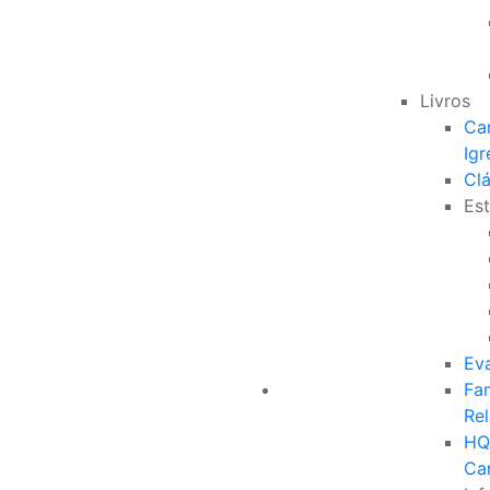
Livros
Ca
Igr
Clá
Est
Ev
Fam
Re
HQ
Ca