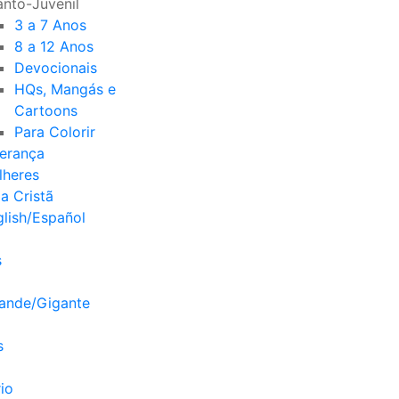
anto-Juvenil
3 a 7 Anos
8 a 12 Anos
Devocionais
HQs, Mangás e
Cartoons
Para Colorir
derança
lheres
a Cristã
lish/Español
s
rande/Gigante
s
io