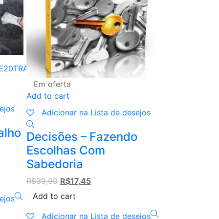
Em oferta
Add to cart
ejos
Adicionar na Lista de desejos
alho
Decisões – Fazendo
Escolhas Com
Sabedoria
Original
Current
R$
39,90
R$
17,45
price
price
Add to cart
ejos
was:
is:
R$39,90.
R$17,45.
Adicionar na Lista de desejos