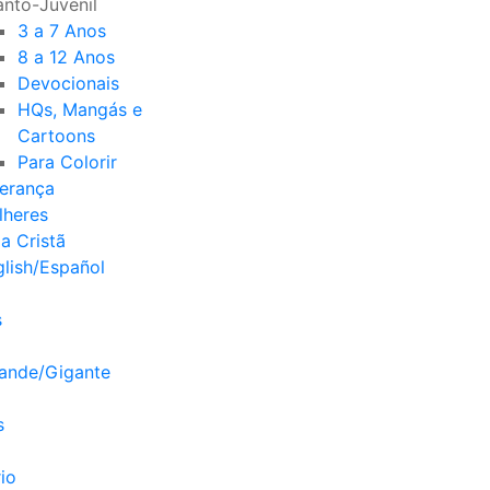
anto-Juvenil
3 a 7 Anos
8 a 12 Anos
Devocionais
HQs, Mangás e
Cartoons
Para Colorir
derança
lheres
a Cristã
lish/Español
s
rande/Gigante
s
io