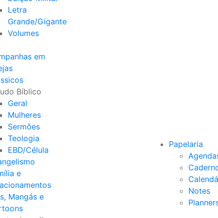
Letra
Grande/Gigante
Volumes
mpanhas em
ejas
ssicos
udo Bíblico
Geral
Mulheres
Sermões
Teologia
Papelaria
EBD/Célula
Agenda
angelismo
Cadern
ília e
Calendá
lacionamentos
Notes
s, Mangás e
Planner
rtoons