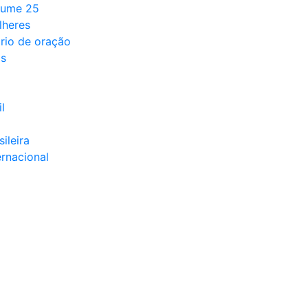
lume 25
lheres
rio de oração
ds
l
sileira
ernacional