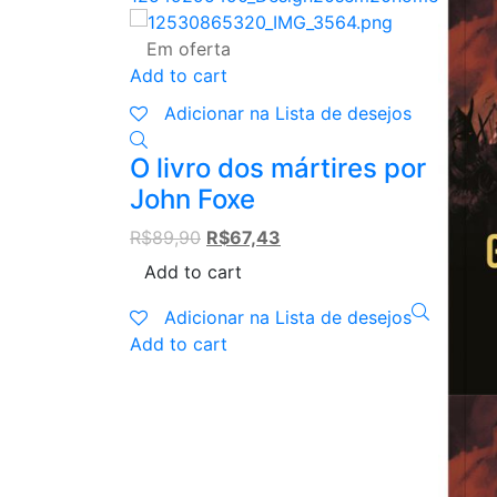
Em oferta
Add to cart
Adicionar na Lista de desejos
O livro dos mártires por
John Foxe
Original
Current
R$
89,90
R$
67,43
price
price
Add to cart
was:
is:
R$89,90.
R$67,43.
Adicionar na Lista de desejos
Add to cart