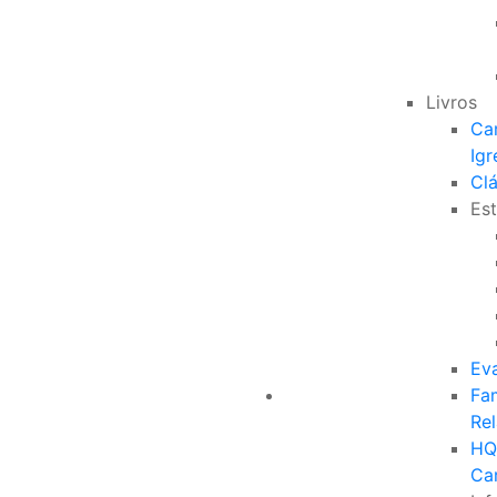
Livros
Ca
Igr
Clá
Est
Ev
Fam
Re
HQ
Ca