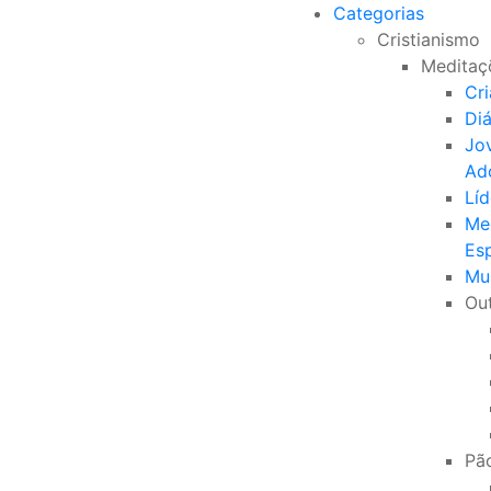
Categorias
Cristianismo
Meditaç
Cr
Di
Jo
Ad
Líd
Me
Esp
Mu
Ou
Pão