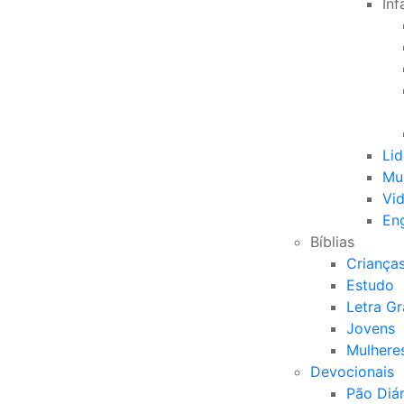
Inf
Li
Mu
Vid
Eng
Bíblias
Criança
Estudo
Letra G
Jovens
Mulhere
Devocionais
Pão Diár