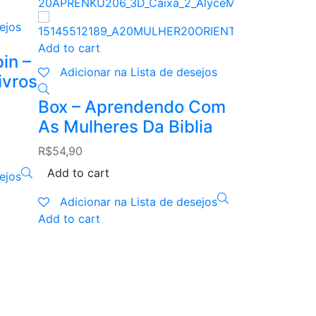
ejos
Add to cart
Add to cart
Adicionar n
in –
Adicionar na Lista de desejos
ivros
Conhecend
Box – Aprendendo Com
Caixa com 
As Mulheres Da Biblia
R$
79,92
R$
54,90
Add to cart
Add to cart
ejos
Adicionar n
Adicionar na Lista de desejos
Add to cart
Add to cart