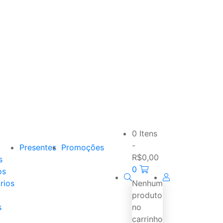
0 Itens
-
Presentes
Promoções
R$
0,00
s
0
os
rios
Nenhum
produto
s
no
carrinho