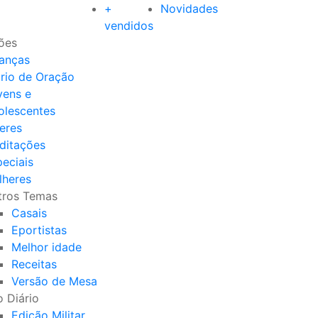
+
Novidades
vendidos
ões
ianças
ário de Oração
vens e
olescentes
eres
ditações
eciais
lheres
tros Temas
Casais
Eportistas
Melhor idade
Receitas
Versão de Mesa
 Diário
Edição Militar