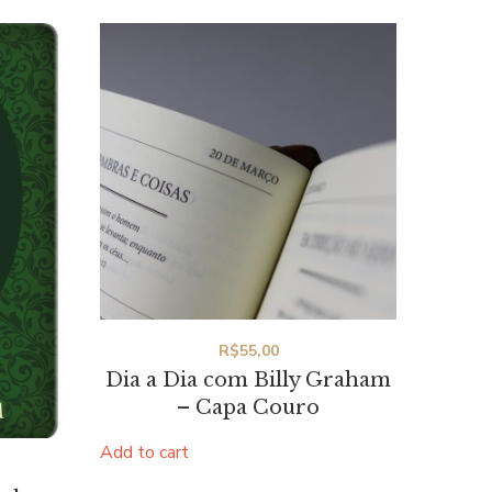
R$
55,00
Dia a Dia com Billy Graham
– Capa Couro
Add to cart
rrent