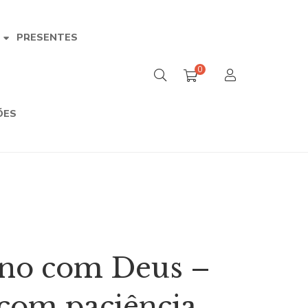
PRESENTES
A
0
ÕES
no com Deus –
 com paciência