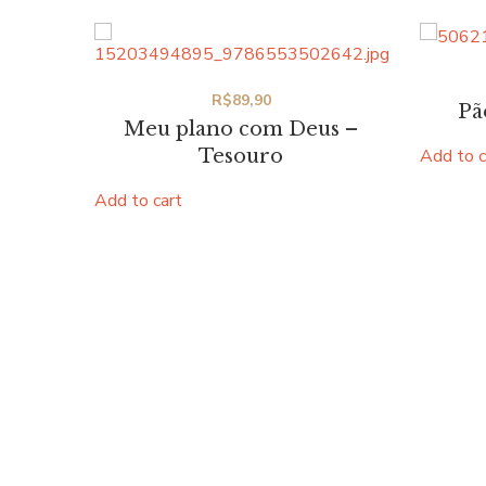
R$
89,90
Pã
Meu plano com Deus –
Tesouro
Add to c
Add to cart