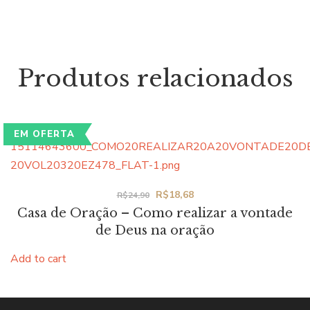
Produtos relacionados
EM OFERTA
Original
Current
R$
18,68
R$
24,90
Casa de Oração – Como realizar a vontade
price
price
de Deus na oração
was:
is:
R$24,90.
R$18,68.
Add to cart