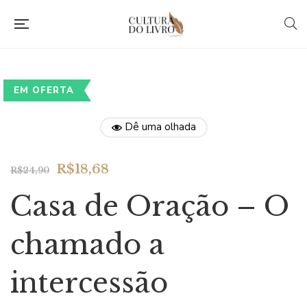
EM OFERTA
Dê uma olhada
Original
Current
R$
18,68
R$
24,90
price
price
Casa de Oração – O
was:
is:
R$24,90.
R$18,68.
chamado a
intercessão