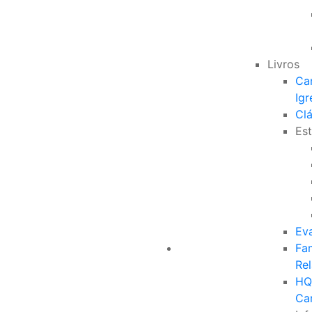
Livros
Ca
Igr
Clá
Est
Ev
Fam
Re
HQ
Ca