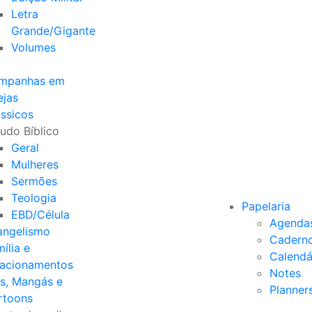
Letra
Grande/Gigante
Volumes
mpanhas em
ejas
ssicos
udo Bíblico
Geral
Mulheres
Sermões
Teologia
Papelaria
EBD/Célula
Agenda
angelismo
Cadern
ília e
Calendá
lacionamentos
Notes
s, Mangás e
Planner
rtoons