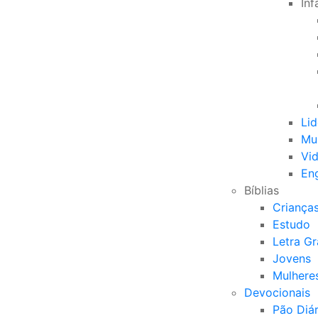
Inf
Li
Mu
Vid
Eng
Bíblias
Criança
Estudo
Letra G
Jovens
Mulhere
Devocionais
Pão Diár