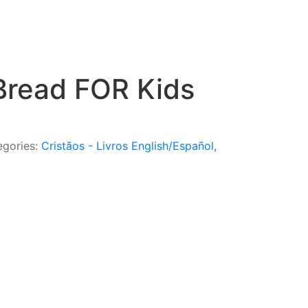
 Bread FOR Kids
.
gories:
Cristãos - Livros English/Español
,