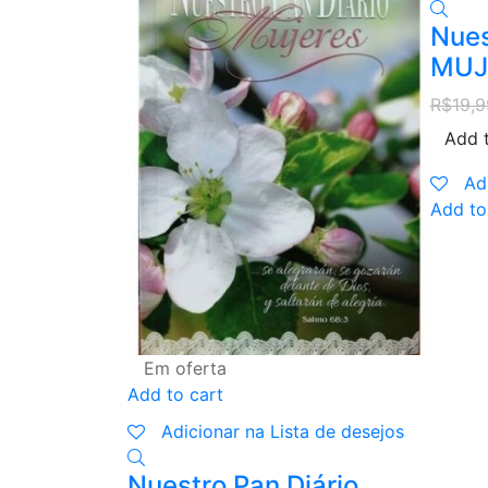
Nues
MUJ
R$
19,9
Add t
Ad
Add to
Em oferta
Add to cart
Adicionar na Lista de desejos
Nuestro Pan Diário