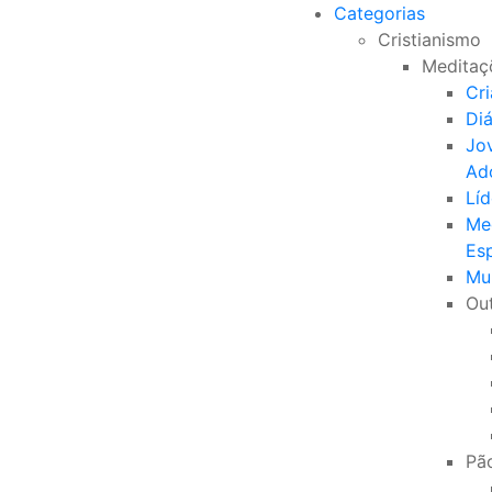
Categorias
Cristianismo
Meditaç
Cr
Di
Jo
Ad
Líd
Me
Esp
Mu
Ou
Pão