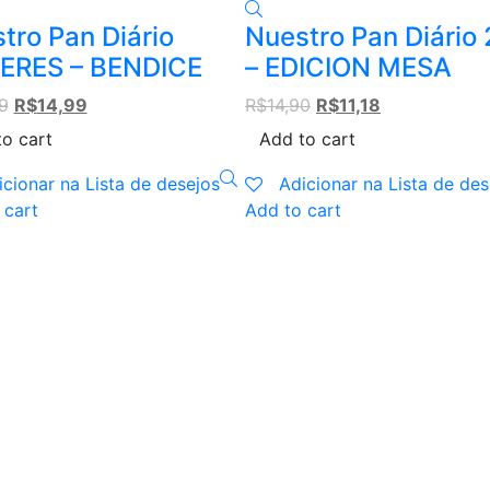
tro Pan Diário
Nuestro Pan Diário
ERES – BENDICE
– EDICION MESA
Original
Current
Original
Current
9
R$
14,99
R$
14,90
R$
11,18
price
price
price
price
o cart
Add to cart
was:
is:
was:
is:
R$19,99.
R$14,99.
R$14,90.
R$11,18.
icionar na Lista de desejos
Adicionar na Lista de des
 cart
Add to cart