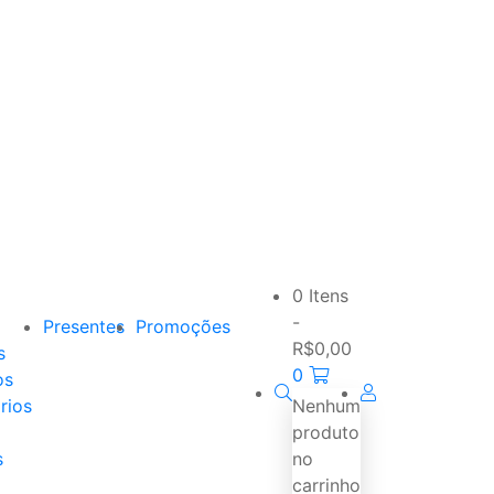
0 Itens
-
Presentes
Promoções
R$
0,00
s
0
os
rios
Nenhum
produto
s
no
carrinho