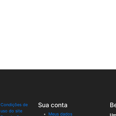
Sua conta
Be
Condições de
uso do site
Meus dados
Um