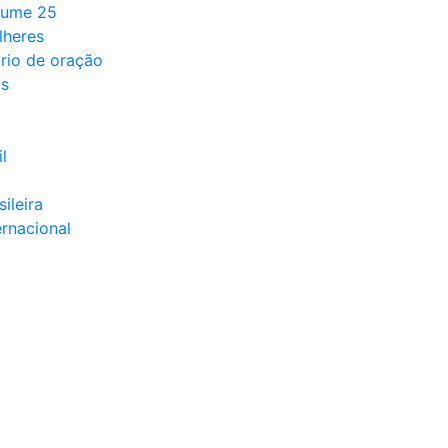
lume 25
lheres
rio de oração
ds
l
sileira
ernacional