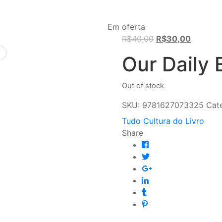
Em oferta
Original
Current
R$
40,00
R$
30,00
price
price
Our Daily
was:
is:
R$40,00.
R$30,00
Out of stock
SKU:
9781627073325
Cate
Tudo Cultura do Livro
Share