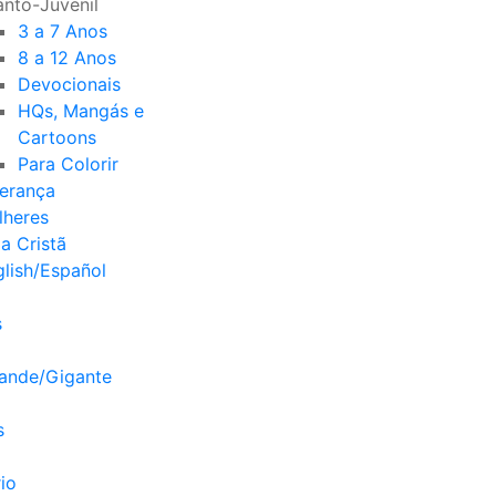
anto-Juvenil
3 a 7 Anos
8 a 12 Anos
Devocionais
HQs, Mangás e
Cartoons
Para Colorir
derança
lheres
a Cristã
lish/Español
s
rande/Gigante
s
io