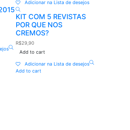
Adicionar na Lista de desejos
 2015
KIT COM 5 REVISTAS
POR QUE NOS
CREMOS?
R$
29,90
ejos
Add to cart
Adicionar na Lista de desejos
Add to cart
Em oferta
Add to cart
Adicionar n