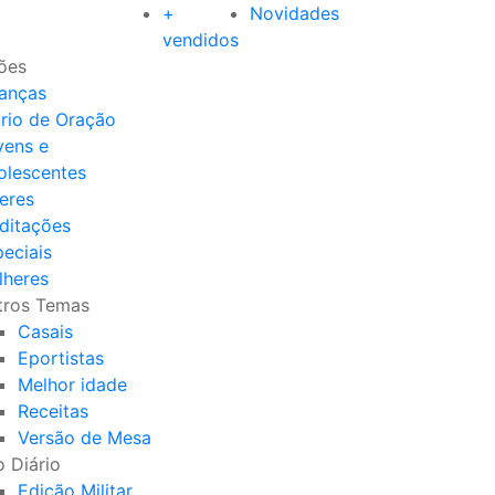
+
Novidades
vendidos
ões
ianças
ário de Oração
vens e
olescentes
eres
ditações
eciais
lheres
tros Temas
Casais
Eportistas
Melhor idade
Receitas
Versão de Mesa
 Diário
Edição Militar