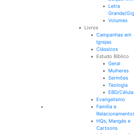
Letra
Grande/Gi
Volumes
Livros
Campanhas em
Igrejas
Clássicos
Estudo Bíblico
Geral
Mulheres
Sermões
Teologia
EBD/Célula
Evangelismo
Família e
Relacionamento
HQs, Mangás e
Cartoons