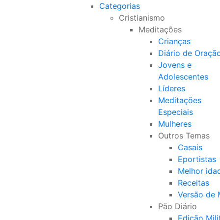
Categorias
Cristianismo
Meditações
Crianças
Diário de Oraçã
Jovens e
Adolescentes
Líderes
Meditações
Especiais
Mulheres
Outros Temas
Casais
Eportistas
Melhor ida
Receitas
Versão de
Pão Diário
Edição Mili