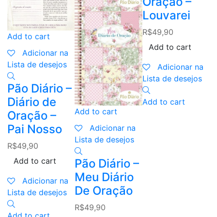
Oração –
Louvarei
R$
49,90
Add to cart
A
Add to cart
Adicionar na
Lista de desejos
L
Adicionar na
Lista de desejos
Pão Diário –
P
Diário de
D
Add to cart
Add to cart
Oração –
O
Pai Nosso
N
Adicionar na
Lista de desejos
C
R$
49,90
R
Add to cart
Pão Diário –
Meu Diário
Adicionar na
De Oração
Lista de desejos
L
R$
49,90
Add to cart