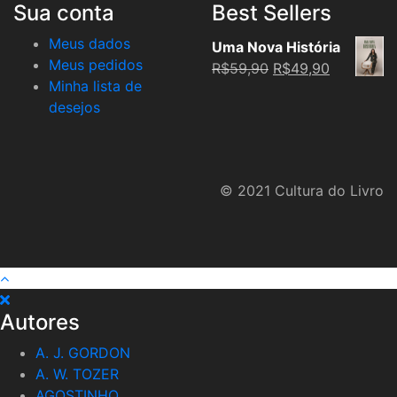
Sua conta
Best Sellers
Meus dados
Uma Nova História
Meus pedidos
Original
Current
R$
59,90
R$
49,90
Minha lista de
price
price
desejos
was:
is:
R$59,90.
R$49,90.
© 2021 Cultura do Livro
Autores
A. J. GORDON
A. W. TOZER
AGOSTINHO