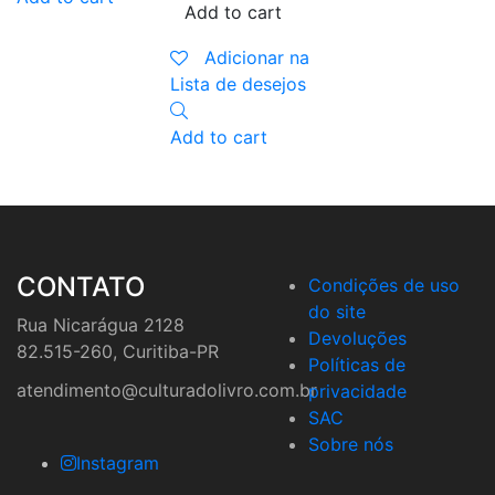
Add to cart
A
Adicionar na
Lista de desejos
Add to cart
CONTATO
Condições de uso
do site
Rua Nicarágua 2128
Devoluções
82.515-260, Curitiba-PR
Políticas de
atendimento@culturadolivro.com.br
privacidade
SAC
Sobre nós
Instagram