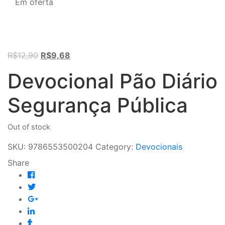
Em oferta
Original
Current
R$
12,90
R$
9,68
price
price
Devocional Pão Diário
was:
is:
R$12,90.
R$9,68.
Segurança Pública
Out of stock
SKU:
9786553500204
Category:
Devocionais
Share