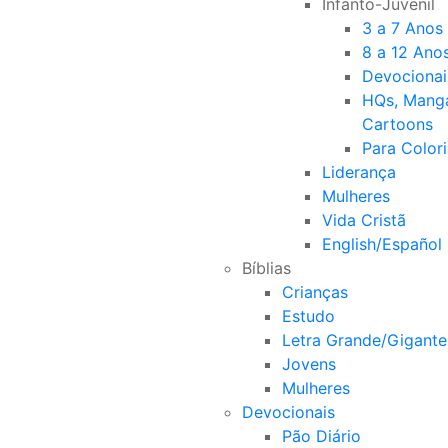
Infanto-Juvenil
3 a 7 Anos
8 a 12 Ano
Devocionai
HQs, Mang
Cartoons
Para Colori
Liderança
Mulheres
Vida Cristã
English/Español
Bíblias
Crianças
Estudo
Letra Grande/Gigante
Jovens
Mulheres
Devocionais
Pão Diário