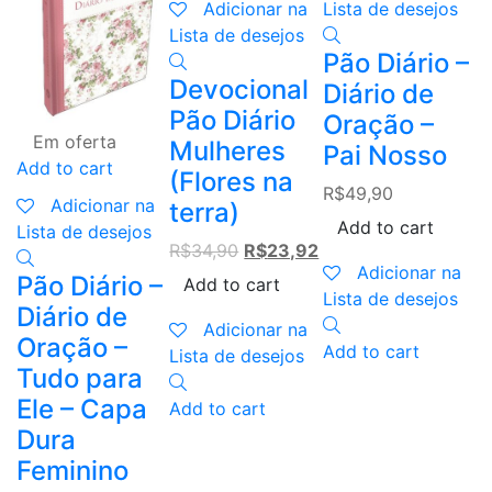
Adicionar na
Lista de desejos
Lista de desejos
Pão Diário –
Devocional
Diário de
Pão Diário
A
Oração –
Em oferta
Mulheres
Pai Nosso
Add to cart
(Flores na
L
R$
49,90
Adicionar na
terra)
Add to cart
P
Lista de desejos
Original
Current
R$
34,90
R$
23,92
D
Adicionar na
price
price
Pão Diário –
Add to cart
O
Lista de desejos
was:
is:
Diário de
M
R$34,90.
R$23,92.
Adicionar na
Oração –
Add to cart
V
Lista de desejos
Tudo para
R
Ele – Capa
Add to cart
Dura
Feminino