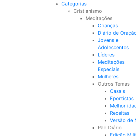
Categorias
Cristianismo
Meditações
Crianças
Diário de Oraçã
Jovens e
Adolescentes
Líderes
Meditações
Especiais
Mulheres
Outros Temas
Casais
Eportistas
Melhor ida
Receitas
Versão de
Pão Diário
Edição Mili