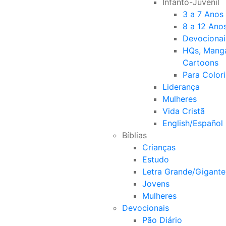
Infanto-Juvenil
3 a 7 Anos
8 a 12 Ano
Devocionai
HQs, Mang
Cartoons
Para Colori
Liderança
Mulheres
Vida Cristã
English/Español
Bíblias
Crianças
Estudo
Letra Grande/Gigante
Jovens
Mulheres
Devocionais
Pão Diário