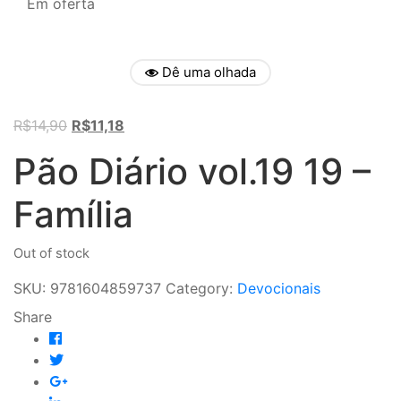
Em oferta
Dê uma olhada
Original
Current
R$
14,90
R$
11,18
price
price
Pão Diário vol.19 19 –
was:
is:
R$14,90.
R$11,18.
Família
Out of stock
SKU:
9781604859737
Category:
Devocionais
Share