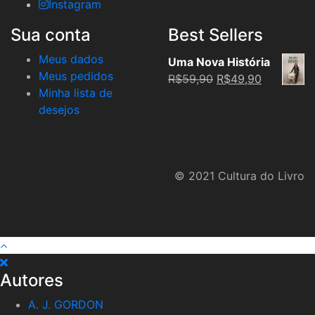
Instagram
Sua conta
Best Sellers
Meus dados
Uma Nova História
Meus pedidos
Original
Current
R$
59,90
R$
49,90
Minha lista de
price
price
desejos
was:
is:
R$59,90.
R$49,90.
© 2021 Cultura do Livro
Autores
A. J. GORDON