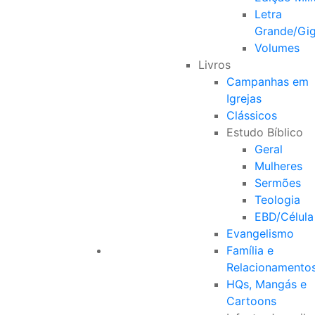
Letra
Grande/Gi
Volumes
Livros
Campanhas em
Igrejas
Clássicos
Estudo Bíblico
Geral
Mulheres
Sermões
Teologia
EBD/Célula
Evangelismo
Família e
Relacionamento
HQs, Mangás e
Cartoons