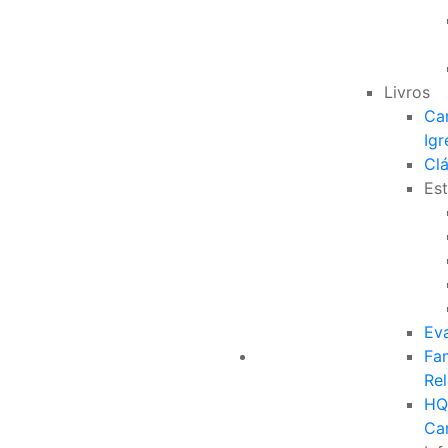
Livros
Ca
Igr
Clá
Est
Ev
Fam
Re
HQ
Ca