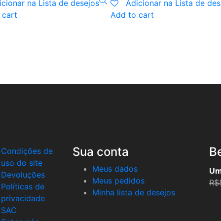
icionar na Lista de desejos
Adicionar na Lista de des
 cart
Add to cart
Sua conta
Be
Condições de
uso do site
Meus dados
Um
Devoluções
Meus pedidos
R$
Políticas de
Minha lista de desejos
privacidade
SAC