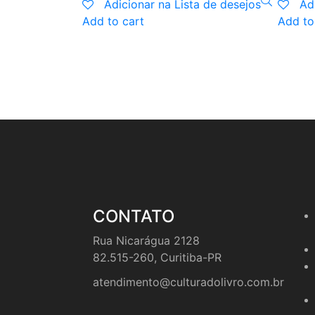
Adicionar na Lista de desejos
Ad
Add to cart
Add to
CONTATO
Rua Nicarágua 2128
82.515-260, Curitiba-PR
atendimento@culturadolivro.com.br