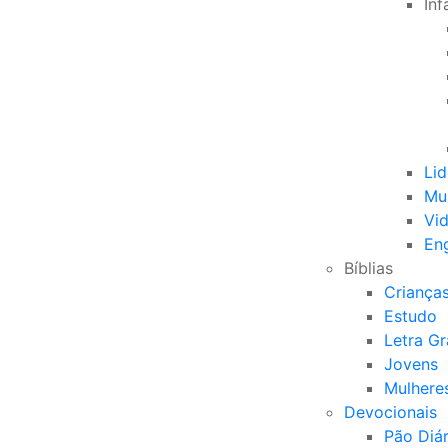
Inf
Li
Mu
Vid
Eng
Bíblias
Criança
Estudo
Letra G
Jovens
Mulhere
Devocionais
Pão Diár