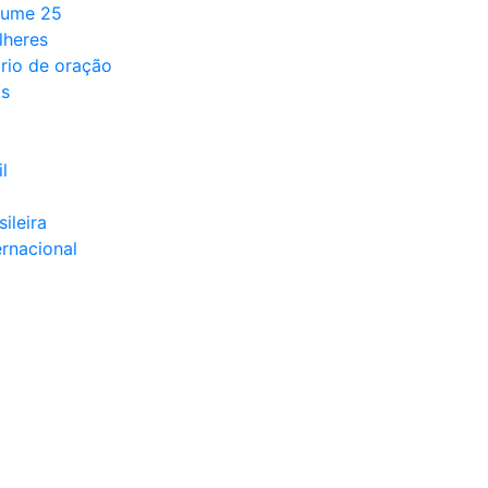
lume 25
lheres
rio de oração
ds
l
sileira
ernacional