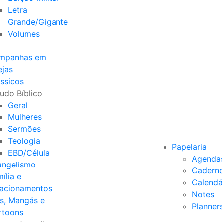
Letra
Grande/Gigante
Volumes
mpanhas em
ejas
ssicos
udo Bíblico
Geral
Mulheres
Sermões
Teologia
Papelaria
EBD/Célula
Agenda
angelismo
Cadern
ília e
Calendá
lacionamentos
Notes
s, Mangás e
Planner
rtoons