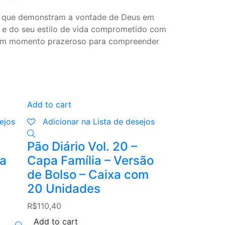
as que demonstram a vontade de Deus em
s e do seu estilo de vida comprometido com
ir um momento prazeroso para compreender
Add to cart
Add to cart
ejos
Adicionar na Lista de desejos
Adicionar n
Pão Diário Vol. 20 –
Pão Diário
xa
Capa Família – Versão
Capa Femi
de Bolso – Caixa com
Com 20 U
20 Unidades
R$
158,40
R$
110,40
Add to cart
Add to cart