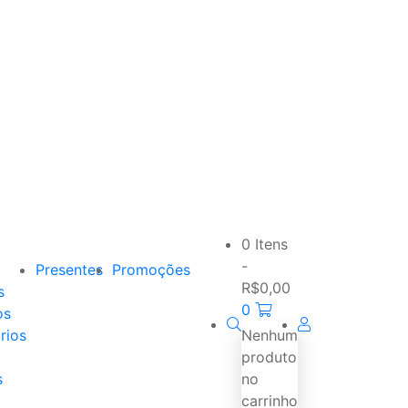
0 Itens
-
Presentes
Promoções
R$
0,00
s
0
os
rios
Nenhum
produto
s
no
carrinho