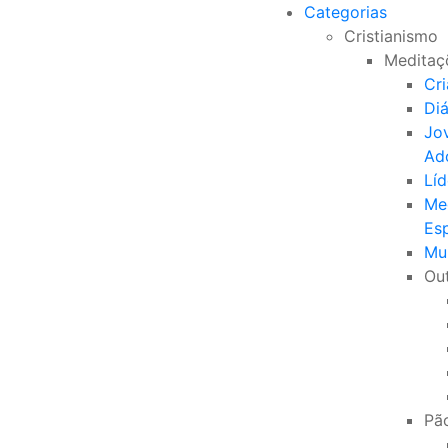
Categorias
Cristianismo
Meditaç
Cr
Di
Jo
Ad
Líd
Me
Esp
Mu
Ou
Pão