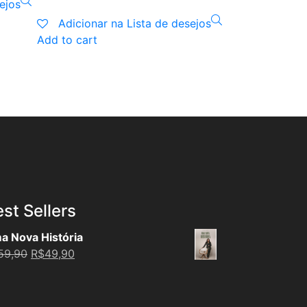
ejos
Adicionar n
Add to cart
Adicionar na Lista de desejos
Add to cart
st Sellers
a Nova História
Original
Current
59,90
R$
49,90
price
price
was:
is:
R$59,90.
R$49,90.