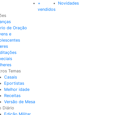
+
Novidades
vendidos
ões
ianças
ário de Oração
vens e
olescentes
eres
ditações
eciais
lheres
tros Temas
Casais
Eportistas
Melhor idade
Receitas
Versão de Mesa
 Diário
Edição Militar