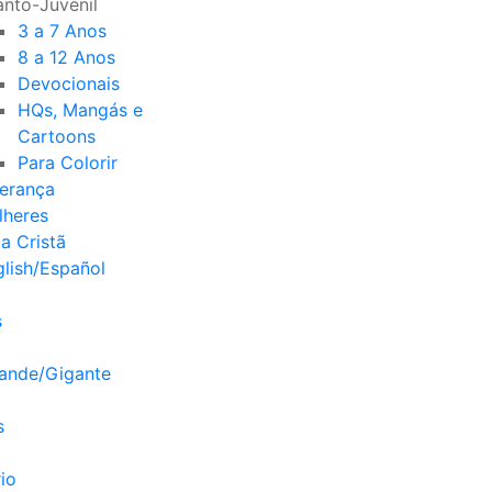
anto-Juvenil
3 a 7 Anos
8 a 12 Anos
Devocionais
HQs, Mangás e
Cartoons
Para Colorir
derança
lheres
a Cristã
lish/Español
s
rande/Gigante
s
io