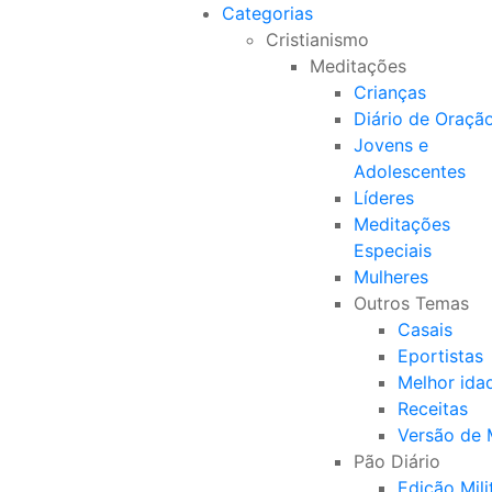
Categorias
Cristianismo
Meditações
Crianças
Diário de Oraçã
Jovens e
Adolescentes
Líderes
Meditações
Especiais
Mulheres
Outros Temas
Casais
Eportistas
Melhor ida
Receitas
Versão de
Pão Diário
Edição Mili