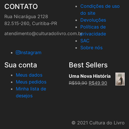
CONTATO
Condições de uso
do site
Rua Nicarágua 2128
Devoluções
82.515-260, Curitiba-PR
Políticas de
atendimento@culturadolivro.com.br
privacidade
SAC
Sobre nós
Instagram
Sua conta
Best Sellers
Meus dados
Uma Nova História
Meus pedidos
Original
Current
R$
59,90
R$
49,90
Minha lista de
price
price
desejos
was:
is:
R$59,90.
R$49,90.
© 2021 Cultura do Livro