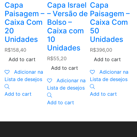
Capa
Capa Israel
Capa
2
Paisagem –
– Versão de
Paisagem –
F
Caixa Com
Bolso –
Caixa Com
20
Caixa com
50
u
Unidades
10
Unidades
R
Unidades
R$
158,40
R$
396,00
R$
55,20
Add to cart
Add to cart
Add to cart
L
Adicionar na
Adicionar na
Lista de desejos
Lista de desejos
Adicionar na
A
Lista de desejos
Add to cart
Add to cart
Add to cart