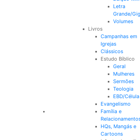
Letra
Grande/Gi
Volumes
Livros
Campanhas em
Igrejas
Clássicos
Estudo Bíblico
Geral
Mulheres
Sermões
Teologia
EBD/Célula
Evangelismo
Família e
Relacionamento
HQs, Mangás e
Cartoons