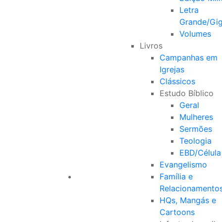
Letra
Grande/Gi
Volumes
Livros
Campanhas em
Igrejas
Clássicos
Estudo Bíblico
Geral
Mulheres
Sermões
Teologia
EBD/Célula
Evangelismo
Família e
Relacionamento
HQs, Mangás e
Cartoons