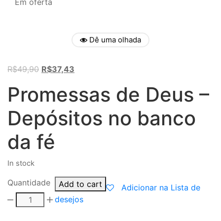
Em oferta
Dê uma olhada
Original
Current
R$
49,90
R$
37,43
price
price
Promessas de Deus –
was:
is:
R$49,90.
R$37,43.
Depósitos no banco
da fé
In stock
Quantidade
Add to cart
Adicionar na Lista de
desejos