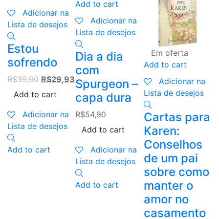
Add to cart
Adicionar na
A
Adicionar na
Lista de desejos
Lista de desejos
L
Estou
Em oferta
Dia a dia
sofrendo
Add to cart
D
com
Original
Current
R$
39,90
R$
29,93
c
Adicionar na
Spurgeon –
price
price
Lista de desejos
d
Add to cart
capa dura
was:
is:
R
R$39,90.
R$29,93.
Adicionar na
R$
54,90
Cartas para
Lista de desejos
Karen:
Add to cart
Conselhos
Add to cart
Adicionar na
de um pai
L
Lista de desejos
sobre como
A
manter o
Add to cart
amor no
casamento