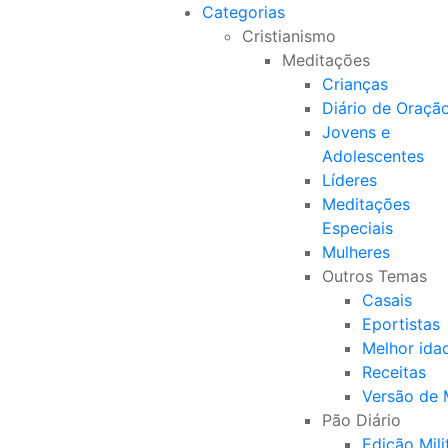
Categorias
Cristianismo
Meditações
Crianças
Diário de Oraçã
Jovens e
Adolescentes
Líderes
Meditações
Especiais
Mulheres
Outros Temas
Casais
Eportistas
Melhor ida
Receitas
Versão de
Pão Diário
Edição Mili