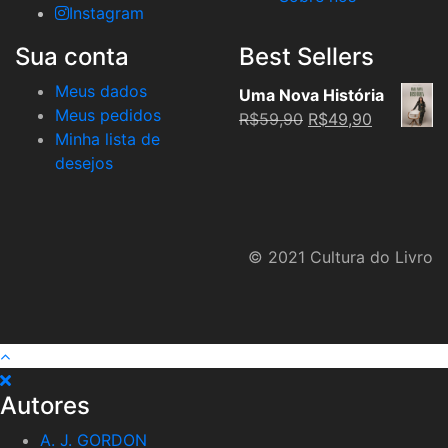
Instagram
Sua conta
Best Sellers
Meus dados
Uma Nova História
Meus pedidos
Original
Current
R$
59,90
R$
49,90
Minha lista de
price
price
desejos
was:
is:
R$59,90.
R$49,90.
© 2021 Cultura do Livro
Autores
A. J. GORDON