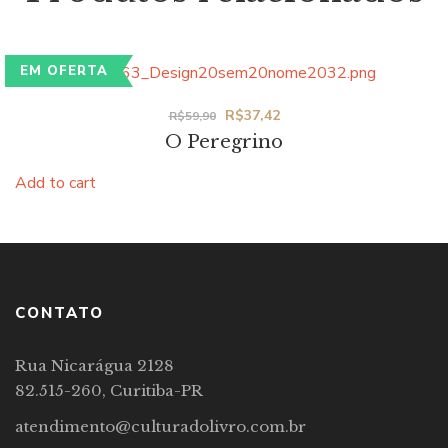
EM OFERTA
Original
Current
R$
37,42
R$
59,90
O Peregrino
price
price
was:
is:
Add to cart
R$59,90.
R$37,42.
CONTATO
Rua Nicarágua 2128
82.515-260, Curitiba-PR
atendimento@culturadolivro.com.br