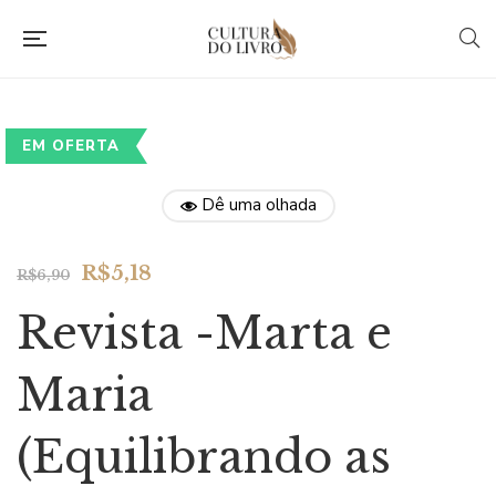
EM OFERTA
Dê uma olhada
Original
Current
R$
5,18
R$
6,90
price
price
Revista -Marta e
was:
is:
R$6,90.
R$5,18.
Maria
(Equilibrando as