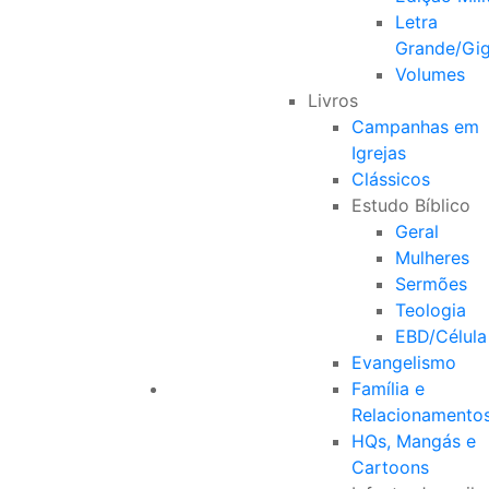
Letra
Grande/Gi
Volumes
Livros
Campanhas em
Igrejas
Clássicos
Estudo Bíblico
Geral
Mulheres
Sermões
Teologia
EBD/Célula
Evangelismo
Família e
Relacionamento
HQs, Mangás e
Cartoons