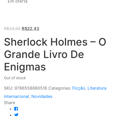
Em oferta
Original
Current
R$
29,90
R$
22,43
price
price
Sherlock Holmes – O
was:
is:
R$29,90.
R$22,43.
Grande Livro De
Enigmas
Out of stock
SKU:
9786558880516
Categories:
Ficção
,
Literatura
Internacional
,
Novidades
Share