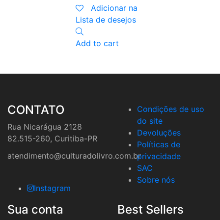
R$59,90.
R$44,93.
Adicionar na
Lista de desejos
Add to cart
CONTATO
Condições de uso
do site
Rua Nicarágua 2128
Devoluções
82.515-260, Curitiba-PR
Políticas de
atendimento@culturadolivro.com.br
privacidade
SAC
Sobre nós
Instagram
Sua conta
Best Sellers