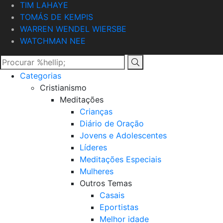
TIM LAHAYE
TOMÁS DE KEMPIS
WARREN WENDEL WIERSBE
WATCHMAN NEE
Categorias
Cristianismo
Meditações
Crianças
Diário de Oração
Jovens e Adolescentes
Líderes
Meditações Especiais
Mulheres
Outros Temas
Casais
Eportistas
Melhor idade