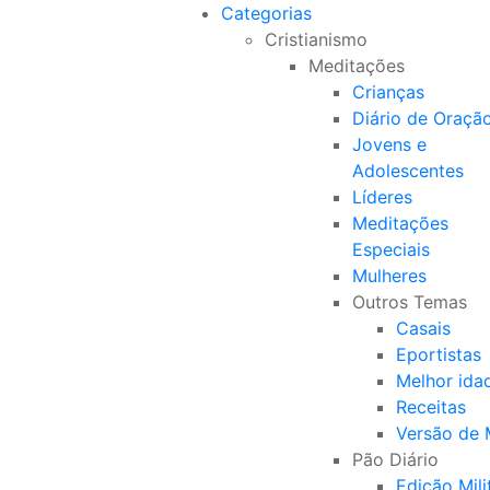
Categorias
Cristianismo
Meditações
Crianças
Diário de Oraçã
Jovens e
Adolescentes
Líderes
Meditações
Especiais
Mulheres
Outros Temas
Casais
Eportistas
Melhor ida
Receitas
Versão de
Pão Diário
Edição Mili