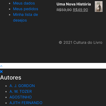
Meus dados
Uma Nova História
Meus pedidos
Original
Current
R$
59,90
R$
49,90
Minha lista de
price
price
desejos
was:
is:
R$59,90.
R$49,90.
© 2021 Cultura do Livro
Autores
A. J. GORDON
A. W. TOZER
AGOSTINHO
AJITH FERNANDO