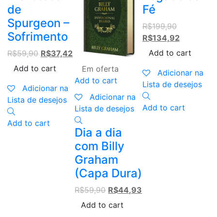
A
de
Fé
Spurgeon –
Original
R$
199,90
L
Sofrimento
price
Current
R$
134,92
was:
price
Original
Current
Add to cart
R$
59,90
R$
37,42
P
R$199,90.
is:
price
price
Add to cart
B
Em oferta
R$134,92.
Adicionar na
was:
is:
Add to cart
Lista de desejos
R$59,90.
R$37,42.
R
Adicionar na
Adicionar na
Lista de desejos
Add to cart
Lista de desejos
Add to cart
Dia a dia
L
com Billy
A
Graham
(Capa Dura)
Original
Current
R$
59,90
R$
44,93
price
price
Add to cart
was:
is: