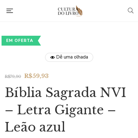
EM OFERTA
Dê uma olhada
Original
Current
R$
59,93
R$
79,90
price
price
Bíblia Sagrada NVI
was:
is:
R$79,90.
R$59,93.
– Letra Gigante –
Leão azul