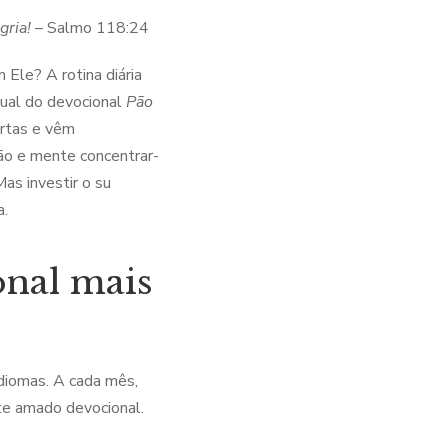
gria!
– Salmo 118:24
Ele? A rotina diária
anual do devocional
Pão
urtas e vêm
ão e mente concentrar-
as investir o su
a.
onal mais
idiomas. A cada mês,
ste amado devocional.