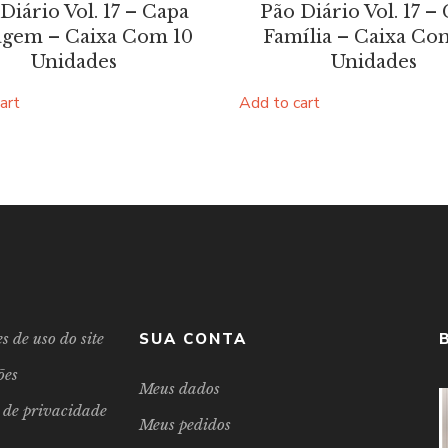
Diário Vol. 17 – Capa
Pão Diário Vol. 17 –
agem – Caixa Com 10
Família – Caixa Co
Unidades
Unidades
art
Add to cart
s de uso do site
SUA CONTA
ões
Meus dados
s de privacidade
Meus pedidos