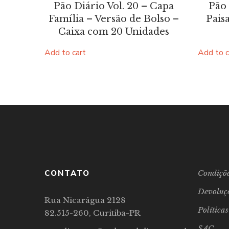
Pão Diário Vol. 20 – Capa
Pão 
Família – Versão de Bolso –
Pais
Caixa com 20 Unidades
Add to cart
Add to c
CONTATO
Condiçõe
Devoluç
Rua Nicarágua 2128
Política
82.515-260, Curitiba-PR
SAC