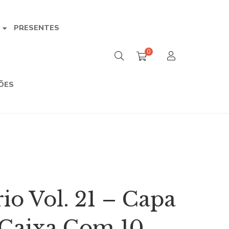
PRESENTES
A
0
ÕES
io Vol. 21 – Capa
– Caixa Com 10