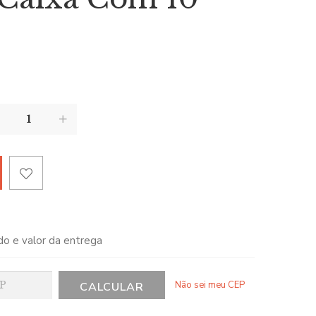
e
do e valor da entrega
Não sei meu CEP