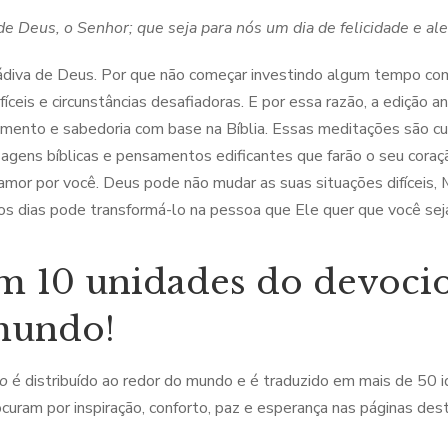
 de Deus, o Senhor; que seja para nós um dia de felicidade e ale
diva de Deus. Por que não começar investindo algum tempo com 
fíceis e circunstâncias desafiadoras. E por essa razão, a edição 
mento e sabedoria com base na Bíblia. Essas meditações são c
gens bíblicas e pensamentos edificantes que farão o seu coraç
or por você. Deus pode não mudar as suas situações difíceis, M
s dias pode transformá-lo na pessoa que Ele quer que você sej
m 10 unidades do devoci
mundo!
io
é distribuído ao redor do mundo e é traduzido em mais de 50 
ocuram por inspiração, conforto, paz e esperança nas páginas de